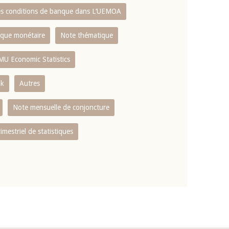
es conditions de banque dans L‘UEMOA
tique monétaire
Note thématique
MU Economic Statistics
ok
Autres
Note mensuelle de conjoncture
rimestriel de statistiques