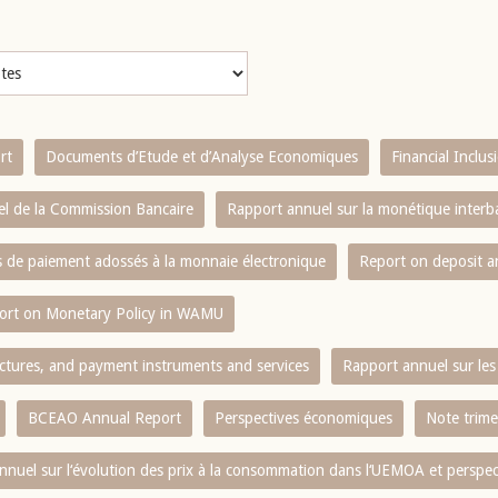
rt
Documents d’Etude et d’Analyse Economiques
Financial Inclu
l de la Commission Bancaire
Rapport annuel sur la monétique inter
es de paiement adossés à la monnaie électronique
Report on deposit 
ort on Monetary Policy in WAMU
ctures, and payment instruments and services
Rapport annuel sur les 
BCEAO Annual Report
Perspectives économiques
Note trime
nnuel sur l‘évolution des prix à la consommation dans l‘UEMOA et perspec