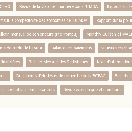
 BCEAO
Revue de la stabilité financière dans l‘UMOA
Rapport sur l
t sur la compétitivité des économies de l‘UEMOA
Rapport sur la poli
lletin mensuel de conjoncture (interrompu)
Monthly Bulletin of WAE
ents de crédit de l‘UMOA
Balance des paiements
Statistics Yearbo
 financières
Bulletin Mensuel des Statistiques
Note d’information
nance
Documents d’études et de recherche de la BCEAO
Bulletin t
s et établissements financiers
Revue économique et monétaire