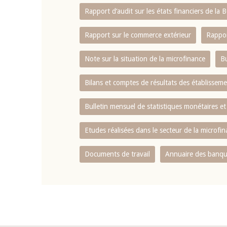
Rapport d‘audit sur les états financiers de la
Rapport sur le commerce extérieur
Rappor
Note sur la situation de la microfinance
Bu
Bilans et comptes de résultats des établissem
Bulletin mensuel de statistiques monétaires et
Etudes réalisées dans le secteur de la microfi
Documents de travail
Annuaire des banque