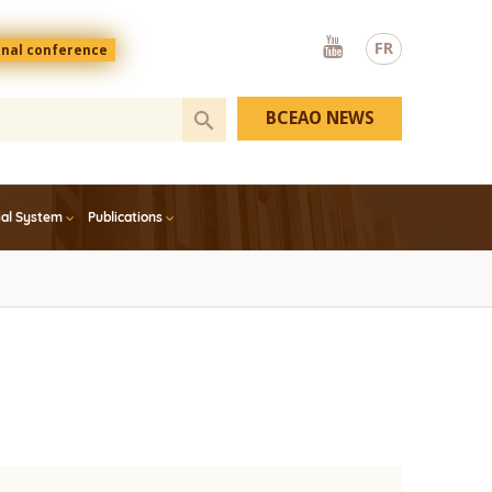
Youtube
FR
onal conference
BCEAO NEWS
ial System
Publications