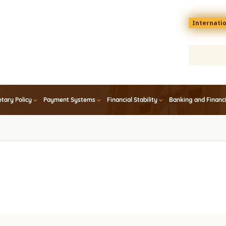
Menu
Internati
top
En
tary Policy
Payment Systems
Financial Stability
Banking and Financ