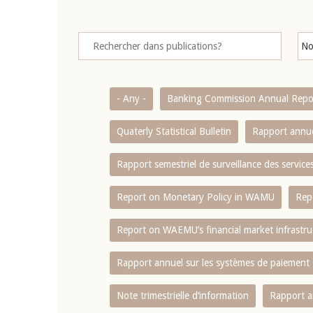
- Any -
Banking Commission Annual Repo
Quaterly Statistical Bulletin
Rapport annue
Rapport semestriel de surveillance des servic
Report on Monetary Policy in WAMU
Rep
Report on WAEMU’s financial market infrastru
Rapport annuel sur les systèmes de paiement
Note trimestrielle d‘information
Rapport a