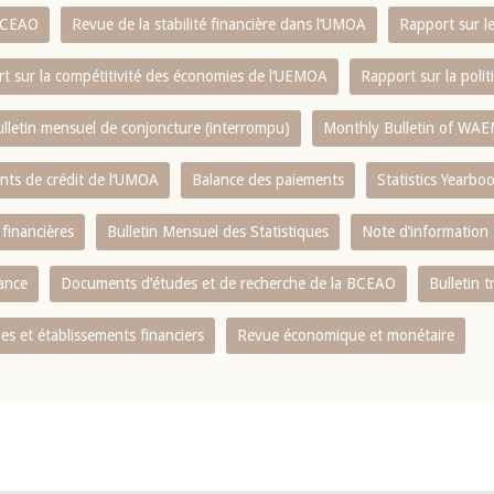
 BCEAO
Revue de la stabilité financière dans l‘UMOA
Rapport sur l
t sur la compétitivité des économies de l‘UEMOA
Rapport sur la poli
lletin mensuel de conjoncture (interrompu)
Monthly Bulletin of WAE
ents de crédit de l‘UMOA
Balance des paiements
Statistics Yearbo
 financières
Bulletin Mensuel des Statistiques
Note d’information
nance
Documents d’études et de recherche de la BCEAO
Bulletin t
s et établissements financiers
Revue économique et monétaire