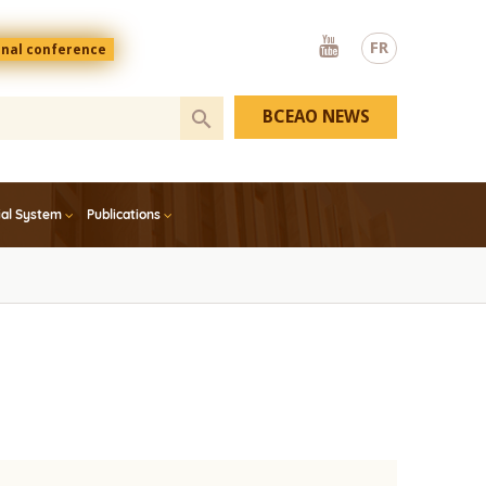
Youtube
FR
onal conference
BCEAO NEWS
ial System
Publications