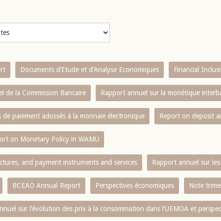
rt
Documents d’Etude et d’Analyse Economiques
Financial Inclu
l de la Commission Bancaire
Rapport annuel sur la monétique inter
es de paiement adossés à la monnaie électronique
Report on deposit 
ort on Monetary Policy in WAMU
ctures, and payment instruments and services
Rapport annuel sur les 
BCEAO Annual Report
Perspectives économiques
Note trime
nnuel sur l‘évolution des prix à la consommation dans l‘UEMOA et perspec