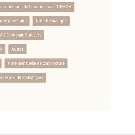
es conditions de banque dans L‘UEMOA
tique monétaire
Note thématique
MU Economic Statistics
ok
Autres
Note mensuelle de conjoncture
rimestriel de statistiques