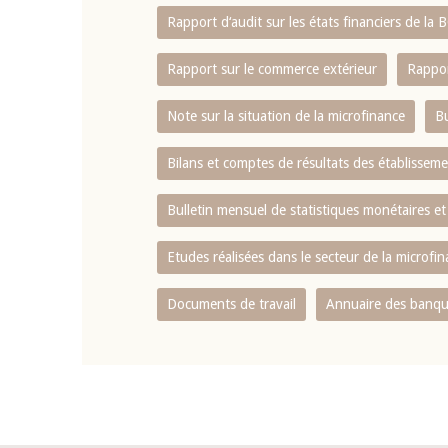
Rapport d‘audit sur les états financiers de la
Rapport sur le commerce extérieur
Rappor
Note sur la situation de la microfinance
Bu
Bilans et comptes de résultats des établissem
Bulletin mensuel de statistiques monétaires et
Etudes réalisées dans le secteur de la microfi
Documents de travail
Annuaire des banque