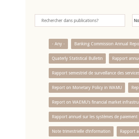
- Any -
Banking Commission Annual Repo
Quaterly Statistical Bulletin
Rapport annue
Rapport semestriel de surveillance des servic
Report on Monetary Policy in WAMU
Rep
Report on WAEMU’s financial market infrastru
Rapport annuel sur les systèmes de paiement
Note trimestrielle d‘information
Rapport a