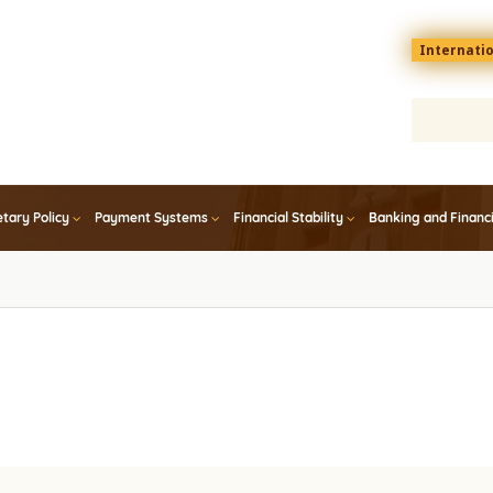
Menu
Internati
top
En
tary Policy
Payment Systems
Financial Stability
Banking and Financ