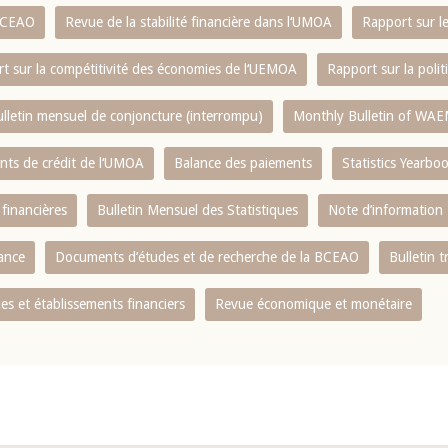
 BCEAO
Revue de la stabilité financière dans l‘UMOA
Rapport sur l
t sur la compétitivité des économies de l‘UEMOA
Rapport sur la poli
lletin mensuel de conjoncture (interrompu)
Monthly Bulletin of WAE
ents de crédit de l‘UMOA
Balance des paiements
Statistics Yearbo
 financières
Bulletin Mensuel des Statistiques
Note d’information
nance
Documents d’études et de recherche de la BCEAO
Bulletin t
s et établissements financiers
Revue économique et monétaire