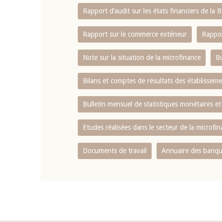
Rapport d‘audit sur les états financiers de la
Rapport sur le commerce extérieur
Rappor
Note sur la situation de la microfinance
Bu
Bilans et comptes de résultats des établissem
Bulletin mensuel de statistiques monétaires et
Etudes réalisées dans le secteur de la microfi
Documents de travail
Annuaire des banque