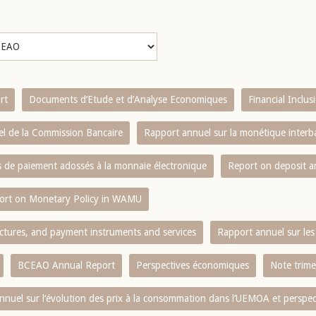
rt
Documents d’Etude et d’Analyse Economiques
Financial Inclu
l de la Commission Bancaire
Rapport annuel sur la monétique inter
es de paiement adossés à la monnaie électronique
Report on deposit 
ort on Monetary Policy in WAMU
ctures, and payment instruments and services
Rapport annuel sur les 
BCEAO Annual Report
Perspectives économiques
Note trime
nnuel sur l‘évolution des prix à la consommation dans l‘UEMOA et perspec