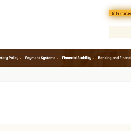
Menu
Internati
top
En
tary Policy
Payment Systems
Financial Stability
Banking and Financ