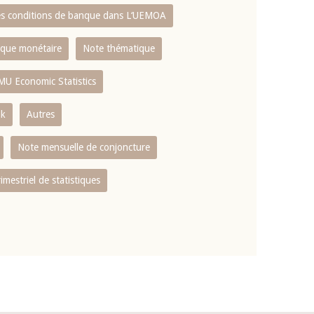
es conditions de banque dans L‘UEMOA
tique monétaire
Note thématique
MU Economic Statistics
ok
Autres
Note mensuelle de conjoncture
rimestriel de statistiques