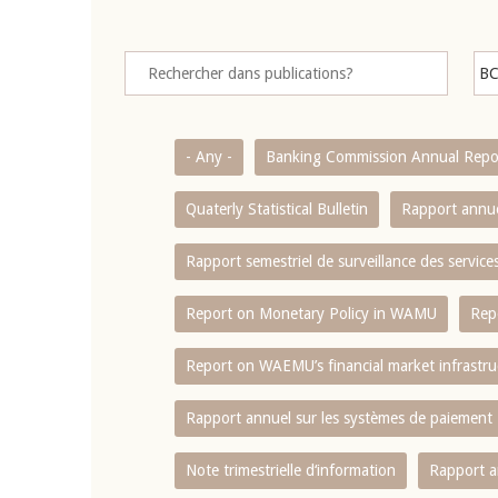
- Any -
Banking Commission Annual Repo
Quaterly Statistical Bulletin
Rapport annue
Rapport semestriel de surveillance des servic
Report on Monetary Policy in WAMU
Rep
Report on WAEMU’s financial market infrastru
Rapport annuel sur les systèmes de paiement
Note trimestrielle d‘information
Rapport a