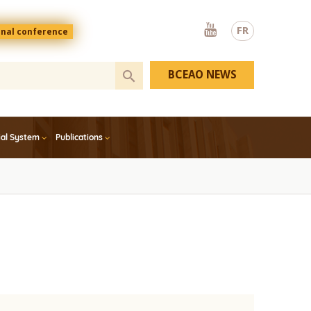
Youtube
FR
onal conference
BCEAO NEWS
ial System
Publications