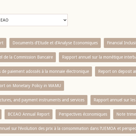
rt
Documents d’Etude et d’Analyse Economiques
Financial Inclu
l de la Commission Bancaire
Rapport annuel sur la monétique inter
es de paiement adossés à la monnaie électronique
Report on deposit 
ort on Monetary Policy in WAMU
ctures, and payment instruments and services
Rapport annuel sur les 
BCEAO Annual Report
Perspectives économiques
Note trime
nnuel sur l‘évolution des prix à la consommation dans l‘UEMOA et perspec