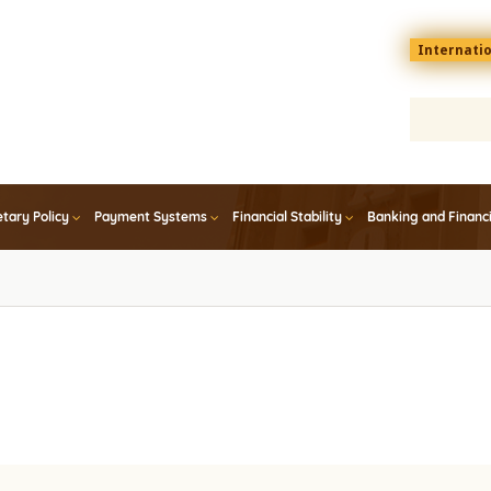
Menu
Internati
top
En
tary Policy
Payment Systems
Financial Stability
Banking and Financ