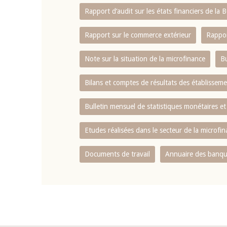
Rapport d‘audit sur les états financiers de la
Rapport sur le commerce extérieur
Rappor
Note sur la situation de la microfinance
Bu
Bilans et comptes de résultats des établissem
Bulletin mensuel de statistiques monétaires et
Etudes réalisées dans le secteur de la microfi
Documents de travail
Annuaire des banque