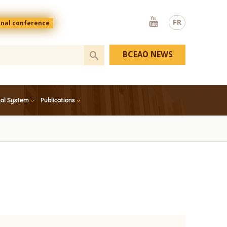
Youtube
FR
onal conference
BCEAO NEWS
ial System
Publications