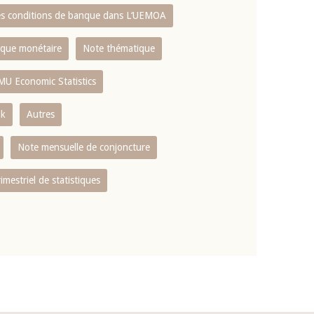
es conditions de banque dans L‘UEMOA
tique monétaire
Note thématique
MU Economic Statistics
ok
Autres
Note mensuelle de conjoncture
rimestriel de statistiques