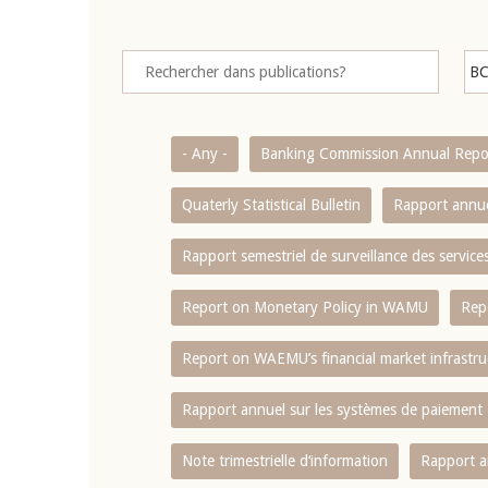
- Any -
Banking Commission Annual Repo
Quaterly Statistical Bulletin
Rapport annue
Rapport semestriel de surveillance des servic
Report on Monetary Policy in WAMU
Rep
Report on WAEMU’s financial market infrastru
Rapport annuel sur les systèmes de paiement
Note trimestrielle d‘information
Rapport a