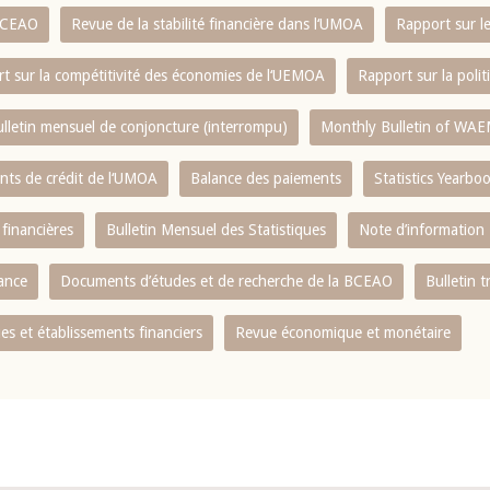
 BCEAO
Revue de la stabilité financière dans l‘UMOA
Rapport sur l
t sur la compétitivité des économies de l‘UEMOA
Rapport sur la poli
lletin mensuel de conjoncture (interrompu)
Monthly Bulletin of WAE
ents de crédit de l‘UMOA
Balance des paiements
Statistics Yearbo
 financières
Bulletin Mensuel des Statistiques
Note d’information
nance
Documents d’études et de recherche de la BCEAO
Bulletin t
s et établissements financiers
Revue économique et monétaire