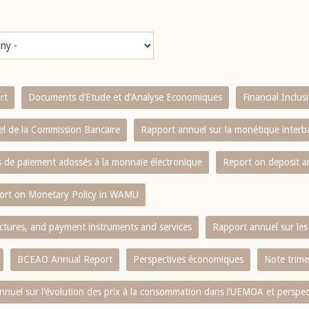
rt
Documents d’Etude et d’Analyse Economiques
Financial Inclu
l de la Commission Bancaire
Rapport annuel sur la monétique inter
es de paiement adossés à la monnaie électronique
Report on deposit 
ort on Monetary Policy in WAMU
ctures, and payment instruments and services
Rapport annuel sur les 
BCEAO Annual Report
Perspectives économiques
Note trime
nnuel sur l‘évolution des prix à la consommation dans l‘UEMOA et perspec