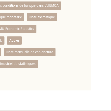
es conditions de banque dans L‘UEMOA
tique monétaire
Note thématique
MU Economic Statistics
ok
Autres
Note mensuelle de conjoncture
rimestriel de statistiques