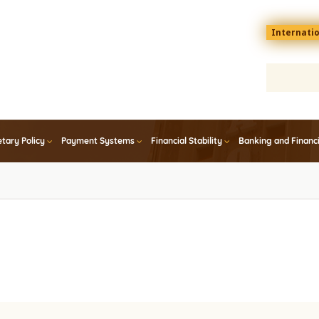
Menu
Internati
top
En
tary Policy
Payment Systems
Financial Stability
Banking and Financ