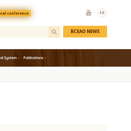
Youtube
FR
onal conference
BCEAO NEWS
ial System
Publications