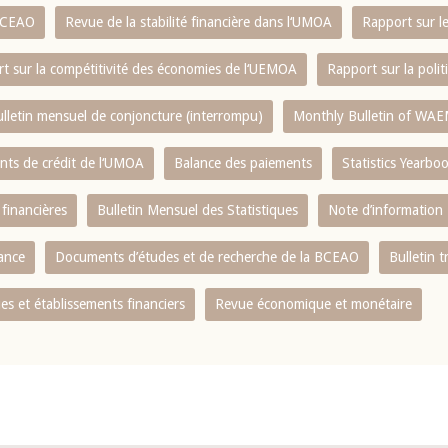
 BCEAO
Revue de la stabilité financière dans l‘UMOA
Rapport sur l
t sur la compétitivité des économies de l‘UEMOA
Rapport sur la poli
lletin mensuel de conjoncture (interrompu)
Monthly Bulletin of WAE
ents de crédit de l‘UMOA
Balance des paiements
Statistics Yearbo
 financières
Bulletin Mensuel des Statistiques
Note d’information
nance
Documents d’études et de recherche de la BCEAO
Bulletin t
s et établissements financiers
Revue économique et monétaire