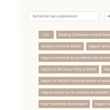
- Any -
Banking Commission Annual Repo
Quaterly Statistical Bulletin
Rapport annue
Rapport semestriel de surveillance des servic
Report on Monetary Policy in WAMU
Rep
Report on WAEMU’s financial market infrastru
Rapport annuel sur les systèmes de paiement
Note trimestrielle d‘information
Rapport a