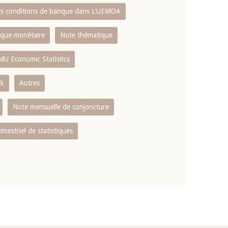
es conditions de banque dans L‘UEMOA
tique monétaire
Note thématique
MU Economic Statistics
ok
Autres
Note mensuelle de conjoncture
rimestriel de statistiques