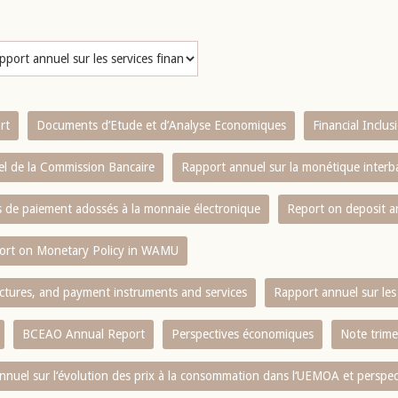
rt
Documents d’Etude et d’Analyse Economiques
Financial Inclu
l de la Commission Bancaire
Rapport annuel sur la monétique inter
es de paiement adossés à la monnaie électronique
Report on deposit 
ort on Monetary Policy in WAMU
ctures, and payment instruments and services
Rapport annuel sur les 
BCEAO Annual Report
Perspectives économiques
Note trime
nnuel sur l‘évolution des prix à la consommation dans l‘UEMOA et perspec