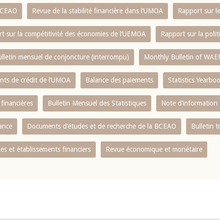
 BCEAO
Revue de la stabilité financière dans l‘UMOA
Rapport sur l
t sur la compétitivité des économies de l‘UEMOA
Rapport sur la poli
lletin mensuel de conjoncture (interrompu)
Monthly Bulletin of WAE
ents de crédit de l‘UMOA
Balance des paiements
Statistics Yearbo
 financières
Bulletin Mensuel des Statistiques
Note d’information
nance
Documents d’études et de recherche de la BCEAO
Bulletin t
s et établissements financiers
Revue économique et monétaire