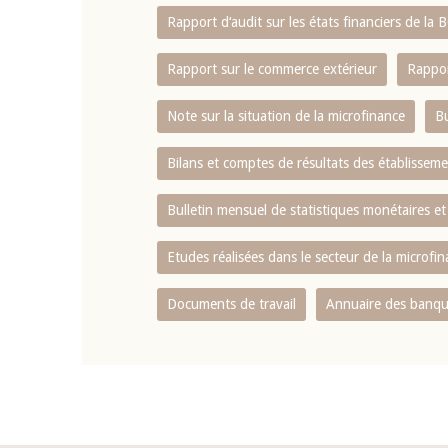
Rapport d‘audit sur les états financiers de la
Rapport sur le commerce extérieur
Rappor
Note sur la situation de la microfinance
Bu
Bilans et comptes de résultats des établissem
Bulletin mensuel de statistiques monétaires et
Etudes réalisées dans le secteur de la microfi
Documents de travail
Annuaire des banque