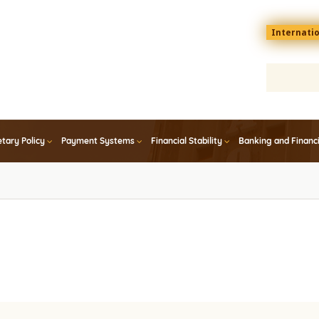
Menu
Internati
top
En
tary Policy
Payment Systems
Financial Stability
Banking and Financ