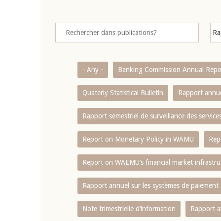
- Any -
Banking Commission Annual Repo
Quaterly Statistical Bulletin
Rapport annue
Rapport semestriel de surveillance des servic
Report on Monetary Policy in WAMU
Rep
Report on WAEMU’s financial market infrastru
Rapport annuel sur les systèmes de paiement
Note trimestrielle d‘information
Rapport a