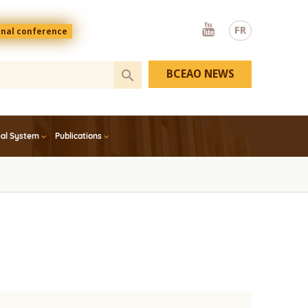
Youtube
FR
onal conference
BCEAO NEWS
ial System
Publications