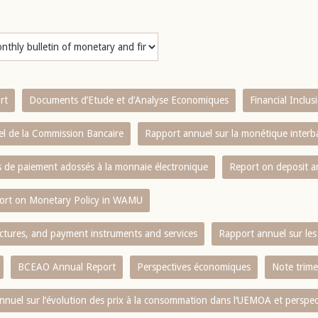
rt
Documents d’Etude et d’Analyse Economiques
Financial Inclu
l de la Commission Bancaire
Rapport annuel sur la monétique inter
es de paiement adossés à la monnaie électronique
Report on deposit 
ort on Monetary Policy in WAMU
ctures, and payment instruments and services
Rapport annuel sur les 
BCEAO Annual Report
Perspectives économiques
Note trime
nnuel sur l‘évolution des prix à la consommation dans l‘UEMOA et perspec