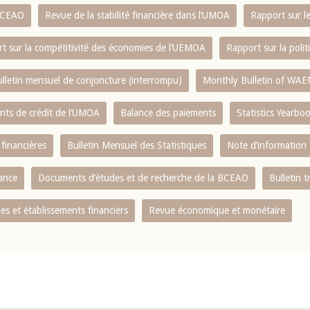
 BCEAO
Revue de la stabilité financière dans l‘UMOA
Rapport sur l
t sur la compétitivité des économies de l‘UEMOA
Rapport sur la poli
lletin mensuel de conjoncture (interrompu)
Monthly Bulletin of WAE
ents de crédit de l‘UMOA
Balance des paiements
Statistics Yearbo
 financières
Bulletin Mensuel des Statistiques
Note d’information
nance
Documents d’études et de recherche de la BCEAO
Bulletin t
s et établissements financiers
Revue économique et monétaire