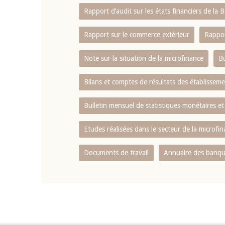
Rapport d‘audit sur les états financiers de la
Rapport sur le commerce extérieur
Rappor
Note sur la situation de la microfinance
Bu
Bilans et comptes de résultats des établissem
Bulletin mensuel de statistiques monétaires et
Etudes réalisées dans le secteur de la microfi
Documents de travail
Annuaire des banque