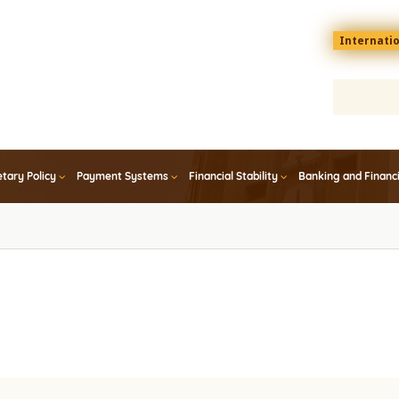
Menu
Internati
top
En
tary Policy
Payment Systems
Financial Stability
Banking and Financ