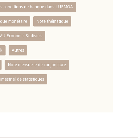
es conditions de banque dans L‘UEMOA
tique monétaire
Note thématique
MU Economic Statistics
ok
Autres
Note mensuelle de conjoncture
rimestriel de statistiques