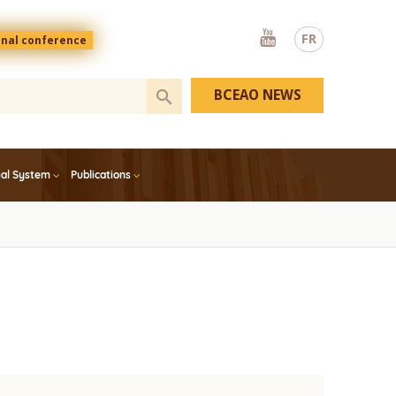
Youtube
FR
onal conference
BCEAO NEWS
ial System
Publications