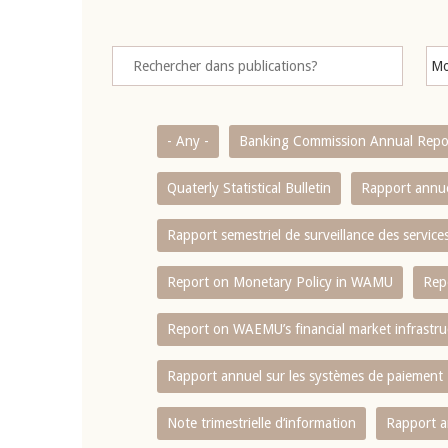
- Any -
Banking Commission Annual Repo
Quaterly Statistical Bulletin
Rapport annue
Rapport semestriel de surveillance des servic
Report on Monetary Policy in WAMU
Rep
Report on WAEMU’s financial market infrastru
Rapport annuel sur les systèmes de paiement
Note trimestrielle d‘information
Rapport a