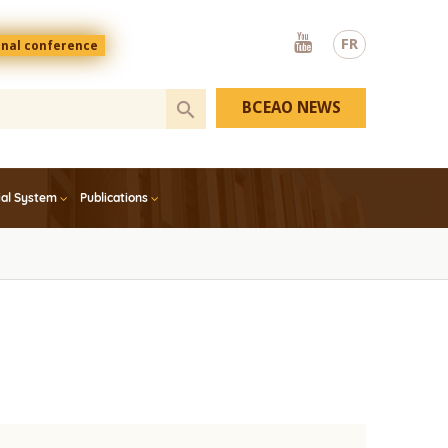
Youtube
FR
onal conference
BCEAO NEWS
ial System
Publications