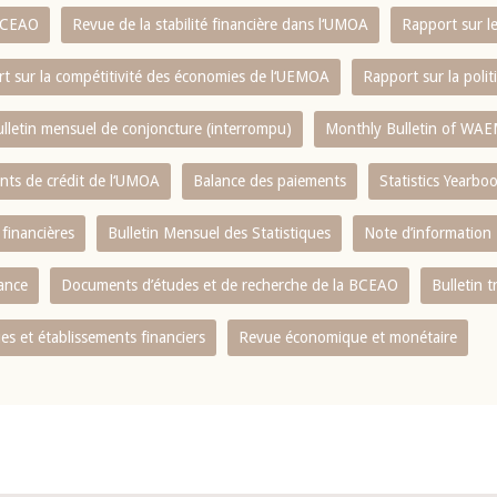
 BCEAO
Revue de la stabilité financière dans l‘UMOA
Rapport sur l
t sur la compétitivité des économies de l‘UEMOA
Rapport sur la poli
lletin mensuel de conjoncture (interrompu)
Monthly Bulletin of WAE
ents de crédit de l‘UMOA
Balance des paiements
Statistics Yearbo
 financières
Bulletin Mensuel des Statistiques
Note d’information
nance
Documents d’études et de recherche de la BCEAO
Bulletin t
s et établissements financiers
Revue économique et monétaire