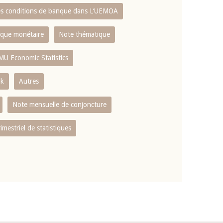
es conditions de banque dans L‘UEMOA
tique monétaire
Note thématique
MU Economic Statistics
ok
Autres
Note mensuelle de conjoncture
rimestriel de statistiques