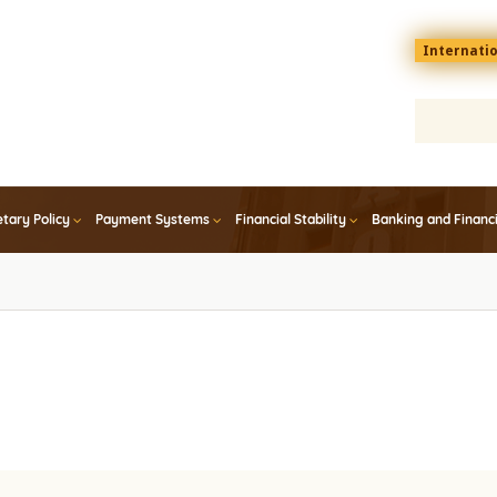
Menu
Internati
top
En
tary Policy
Payment Systems
Financial Stability
Banking and Financ