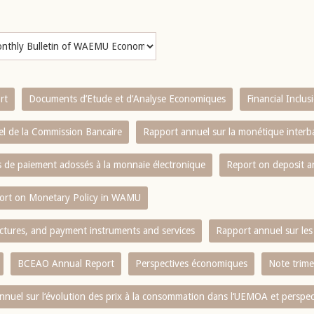
rt
Documents d’Etude et d’Analyse Economiques
Financial Inclu
l de la Commission Bancaire
Rapport annuel sur la monétique inter
es de paiement adossés à la monnaie électronique
Report on deposit 
ort on Monetary Policy in WAMU
ctures, and payment instruments and services
Rapport annuel sur les 
BCEAO Annual Report
Perspectives économiques
Note trime
nnuel sur l‘évolution des prix à la consommation dans l‘UEMOA et perspec