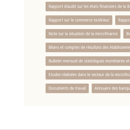
Rapport d‘audit sur les états financiers de la
Rapport sur le commerce extérieur
Rappor
Note sur la situation de la microfinance
Bu
Bilans et comptes de résultats des établissem
Bulletin mensuel de statistiques monétaires et
Etudes réalisées dans le secteur de la microfi
Documents de travail
Annuaire des banque