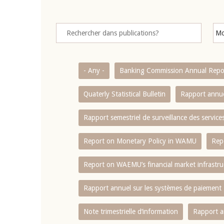
- Any -
Banking Commission Annual Repo
Quaterly Statistical Bulletin
Rapport annue
Rapport semestriel de surveillance des servic
Report on Monetary Policy in WAMU
Rep
Report on WAEMU’s financial market infrastru
Rapport annuel sur les systèmes de paiement
Note trimestrielle d‘information
Rapport a