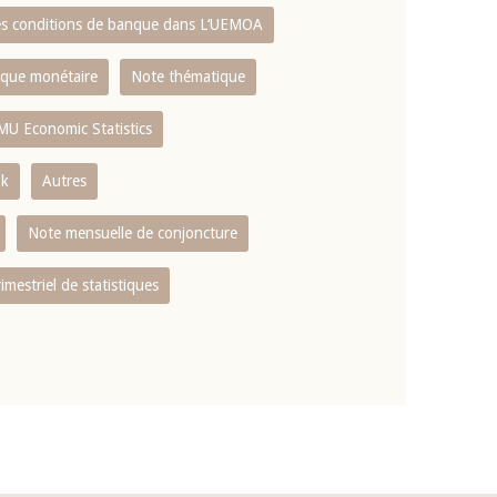
es conditions de banque dans L‘UEMOA
tique monétaire
Note thématique
MU Economic Statistics
ok
Autres
Note mensuelle de conjoncture
rimestriel de statistiques