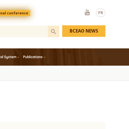
Youtube
FR
onal conference
BCEAO NEWS
ial System
Publications