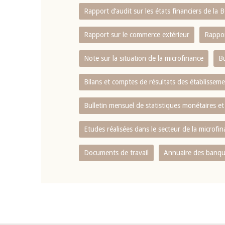
Rapport d‘audit sur les états financiers de la
Rapport sur le commerce extérieur
Rappor
Note sur la situation de la microfinance
Bu
Bilans et comptes de résultats des établissem
Bulletin mensuel de statistiques monétaires et
Etudes réalisées dans le secteur de la microfi
Documents de travail
Annuaire des banque