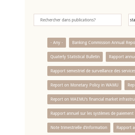
- Any -
Banking Commission Annual Repo
Quaterly Statistical Bulletin
Rapport annue
Rapport semestriel de surveillance des servic
Report on Monetary Policy in WAMU
Rep
Report on WAEMU’s financial market infrastru
Rapport annuel sur les systèmes de paiement
Note trimestrielle d‘information
Rapport a