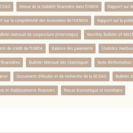
 BCEAO
Revue de la stabilité financière dans l‘UMOA
Rapport sur l
t sur la compétitivité des économies de l‘UEMOA
Rapport sur la poli
lletin mensuel de conjoncture (interrompu)
Monthly Bulletin of WAE
ents de crédit de l‘UMOA
Balance des paiements
Statistics Yearbo
 financières
Bulletin Mensuel des Statistiques
Note d’information
nance
Documents d’études et de recherche de la BCEAO
Bulletin t
s et établissements financiers
Revue économique et monétaire