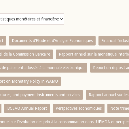
rt
Documents d’Etude et d’Analyse Economiques
Financial Inclu
l de la Commission Bancaire
Rapport annuel sur la monétique inter
es de paiement adossés à la monnaie électronique
Report on deposit 
ort on Monetary Policy in WAMU
ctures, and payment instruments and services
Rapport annuel sur les 
BCEAO Annual Report
Perspectives économiques
Note trime
nnuel sur l‘évolution des prix à la consommation dans l‘UEMOA et perspec