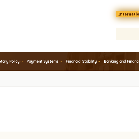
Menu
Internati
top
En
tary Policy
Payment Systems
Financial Stability
Banking and Financ