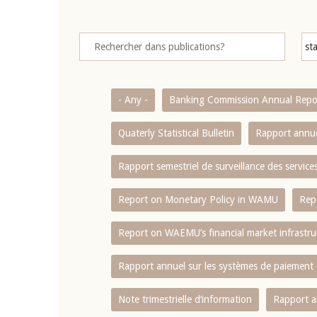
- Any -
Banking Commission Annual Repo
Quaterly Statistical Bulletin
Rapport annue
Rapport semestriel de surveillance des servic
Report on Monetary Policy in WAMU
Rep
Report on WAEMU’s financial market infrastru
Rapport annuel sur les systèmes de paiement
Note trimestrielle d‘information
Rapport a