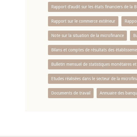
Rapport d‘audit sur les états financiers de la
Rapport sur le commerce extérieur
Rappor
Note sur la situation de la microfinance
Bu
Bilans et comptes de résultats des établissem
Bulletin mensuel de statistiques monétaires et
Etudes réalisées dans le secteur de la microfi
Documents de travail
Annuaire des banque