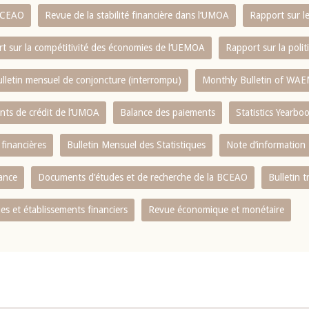
 BCEAO
Revue de la stabilité financière dans l‘UMOA
Rapport sur l
t sur la compétitivité des économies de l‘UEMOA
Rapport sur la poli
lletin mensuel de conjoncture (interrompu)
Monthly Bulletin of WAE
ents de crédit de l‘UMOA
Balance des paiements
Statistics Yearbo
 financières
Bulletin Mensuel des Statistiques
Note d’information
nance
Documents d’études et de recherche de la BCEAO
Bulletin t
s et établissements financiers
Revue économique et monétaire