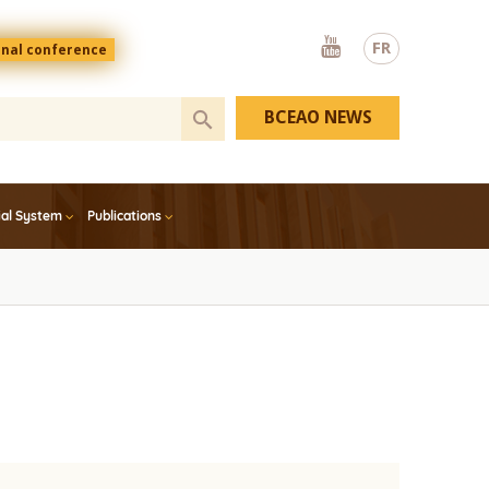
Youtube
FR
onal conference
BCEAO NEWS
ial System
Publications