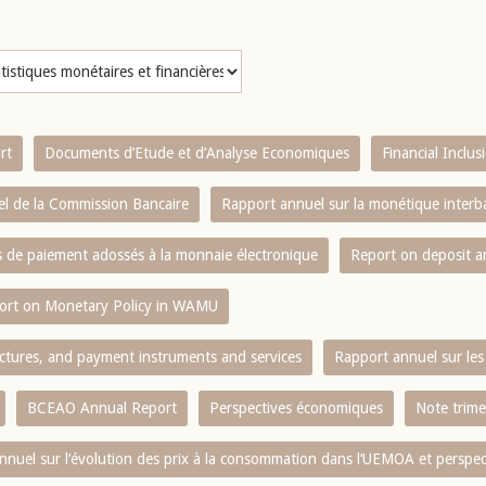
rt
Documents d’Etude et d’Analyse Economiques
Financial Inclu
l de la Commission Bancaire
Rapport annuel sur la monétique inter
es de paiement adossés à la monnaie électronique
Report on deposit 
ort on Monetary Policy in WAMU
ctures, and payment instruments and services
Rapport annuel sur les 
BCEAO Annual Report
Perspectives économiques
Note trime
nnuel sur l‘évolution des prix à la consommation dans l‘UEMOA et perspec