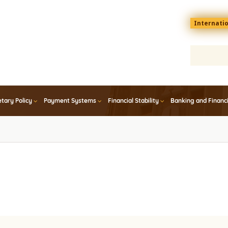
Menu
Internati
top
En
tary Policy
Payment Systems
Financial Stability
Banking and Financ