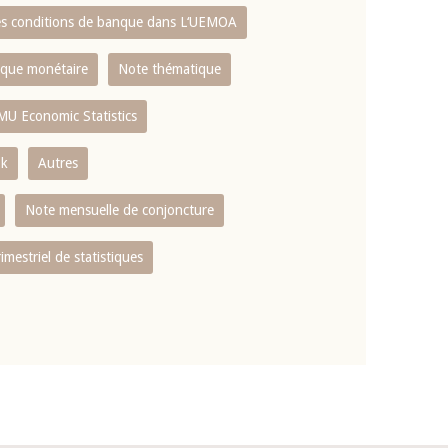
es conditions de banque dans L‘UEMOA
tique monétaire
Note thématique
MU Economic Statistics
ok
Autres
Note mensuelle de conjoncture
rimestriel de statistiques