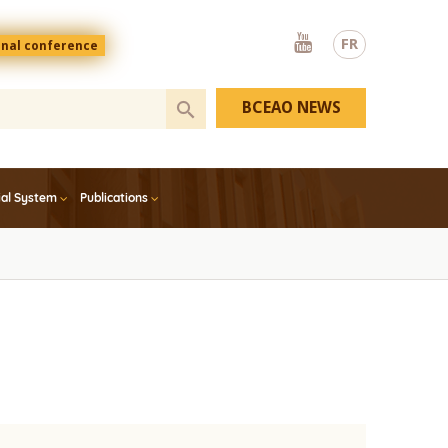
Youtube
FR
onal conference
BCEAO NEWS
ial System
Publications