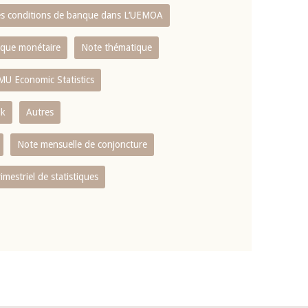
es conditions de banque dans L‘UEMOA
tique monétaire
Note thématique
MU Economic Statistics
ok
Autres
Note mensuelle de conjoncture
rimestriel de statistiques