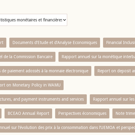
rt
Documents d’Etude et d’Analyse Economiques
Financial Inclu
l de la Commission Bancaire
Rapport annuel sur la monétique inter
es de paiement adossés à la monnaie électronique
Report on deposit 
ort on Monetary Policy in WAMU
ctures, and payment instruments and services
Rapport annuel sur les 
BCEAO Annual Report
Perspectives économiques
Note trime
nnuel sur l‘évolution des prix à la consommation dans l‘UEMOA et perspec