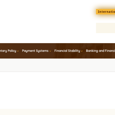
Menu
Internati
top
En
tary Policy
Payment Systems
Financial Stability
Banking and Financ