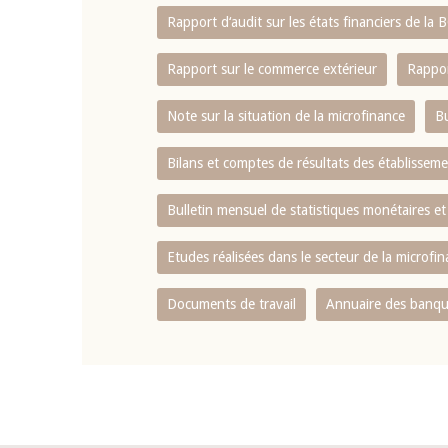
Rapport d‘audit sur les états financiers de la
Rapport sur le commerce extérieur
Rappor
Note sur la situation de la microfinance
Bu
Bilans et comptes de résultats des établissem
Bulletin mensuel de statistiques monétaires et
Etudes réalisées dans le secteur de la microfi
Documents de travail
Annuaire des banque