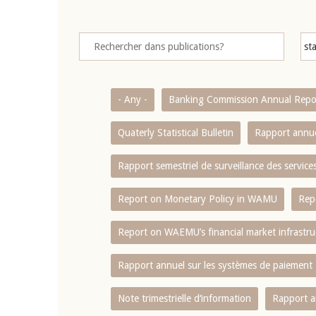
- Any -
Banking Commission Annual Repo
Quaterly Statistical Bulletin
Rapport annue
Rapport semestriel de surveillance des servic
Report on Monetary Policy in WAMU
Rep
Report on WAEMU’s financial market infrastru
Rapport annuel sur les systèmes de paiement
Note trimestrielle d‘information
Rapport a