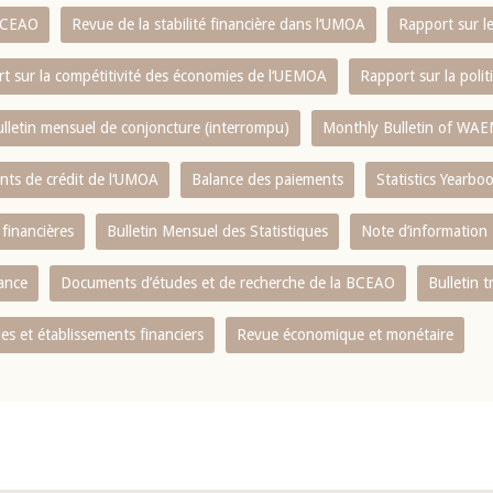
 BCEAO
Revue de la stabilité financière dans l‘UMOA
Rapport sur l
t sur la compétitivité des économies de l‘UEMOA
Rapport sur la poli
lletin mensuel de conjoncture (interrompu)
Monthly Bulletin of WAE
ents de crédit de l‘UMOA
Balance des paiements
Statistics Yearbo
 financières
Bulletin Mensuel des Statistiques
Note d’information
nance
Documents d’études et de recherche de la BCEAO
Bulletin t
s et établissements financiers
Revue économique et monétaire