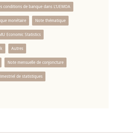
es conditions de banque dans L‘UEMOA
tique monétaire
Note thématique
MU Economic Statistics
ok
Autres
Note mensuelle de conjoncture
rimestriel de statistiques