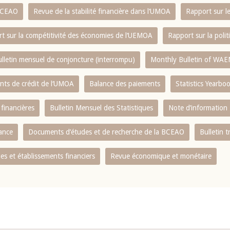
 BCEAO
Revue de la stabilité financière dans l‘UMOA
Rapport sur l
t sur la compétitivité des économies de l‘UEMOA
Rapport sur la poli
lletin mensuel de conjoncture (interrompu)
Monthly Bulletin of WAE
ents de crédit de l‘UMOA
Balance des paiements
Statistics Yearbo
 financières
Bulletin Mensuel des Statistiques
Note d’information
nance
Documents d’études et de recherche de la BCEAO
Bulletin t
s et établissements financiers
Revue économique et monétaire