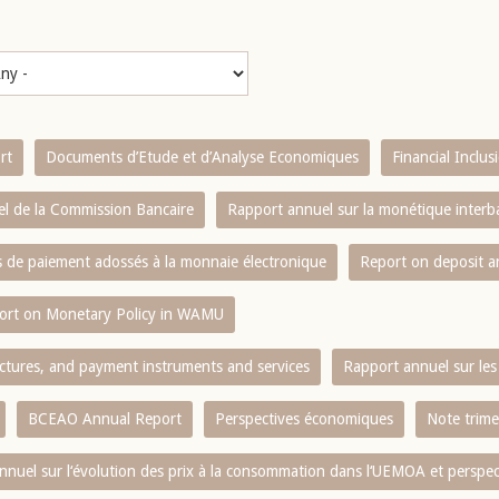
rt
Documents d’Etude et d’Analyse Economiques
Financial Inclu
l de la Commission Bancaire
Rapport annuel sur la monétique inter
es de paiement adossés à la monnaie électronique
Report on deposit 
ort on Monetary Policy in WAMU
ctures, and payment instruments and services
Rapport annuel sur les 
BCEAO Annual Report
Perspectives économiques
Note trime
nnuel sur l‘évolution des prix à la consommation dans l‘UEMOA et perspec