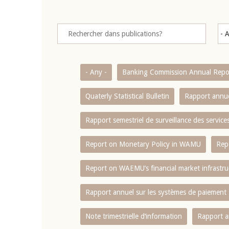
- Any -
Banking Commission Annual Repo
Quaterly Statistical Bulletin
Rapport annue
Rapport semestriel de surveillance des servic
Report on Monetary Policy in WAMU
Rep
Report on WAEMU’s financial market infrastru
Rapport annuel sur les systèmes de paiement
Note trimestrielle d‘information
Rapport a