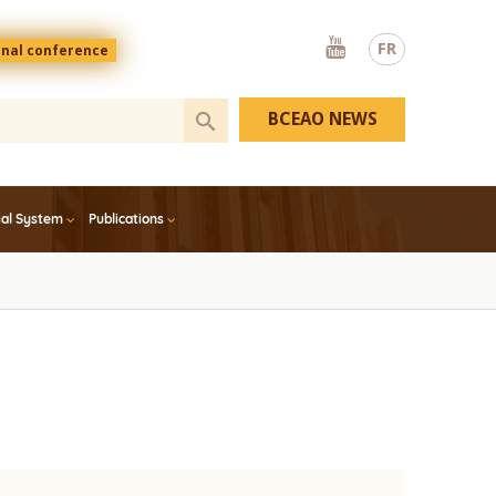
Youtube
FR
onal conference
BCEAO NEWS
ial System
Publications