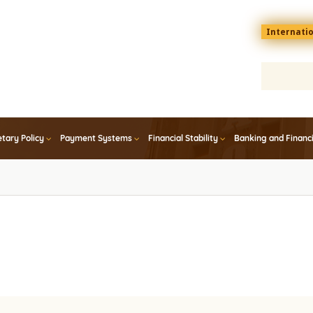
Menu
Internati
top
En
tary Policy
Payment Systems
Financial Stability
Banking and Financ