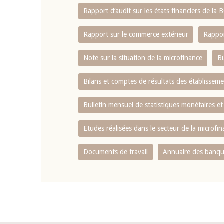
Rapport d‘audit sur les états financiers de la
Rapport sur le commerce extérieur
Rappor
Note sur la situation de la microfinance
Bu
Bilans et comptes de résultats des établissem
Bulletin mensuel de statistiques monétaires et
Etudes réalisées dans le secteur de la microfi
Documents de travail
Annuaire des banque