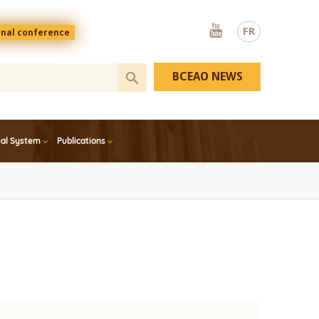
Youtube
FR
onal conference
BCEAO NEWS
ial System
Publications