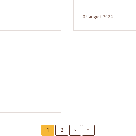
05 august 2024 ,
Current
1
Page
2
Next
›
Last
»