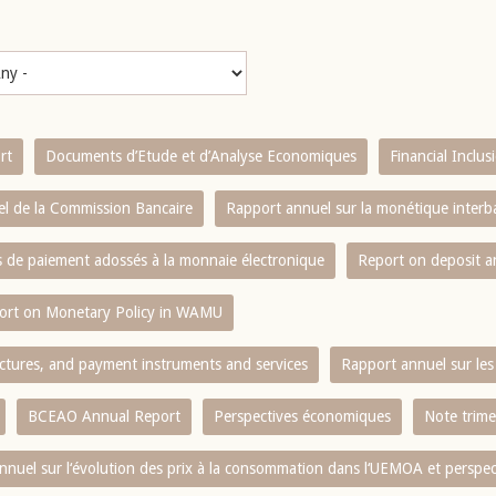
rt
Documents d’Etude et d’Analyse Economiques
Financial Inclu
l de la Commission Bancaire
Rapport annuel sur la monétique inter
es de paiement adossés à la monnaie électronique
Report on deposit 
ort on Monetary Policy in WAMU
ctures, and payment instruments and services
Rapport annuel sur les 
BCEAO Annual Report
Perspectives économiques
Note trime
nnuel sur l‘évolution des prix à la consommation dans l‘UEMOA et perspec