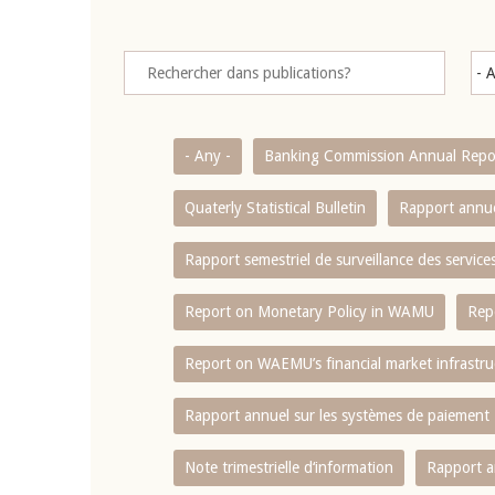
- Any -
Banking Commission Annual Repo
Quaterly Statistical Bulletin
Rapport annue
Rapport semestriel de surveillance des servic
Report on Monetary Policy in WAMU
Rep
Report on WAEMU’s financial market infrastru
Rapport annuel sur les systèmes de paiement
Note trimestrielle d‘information
Rapport a