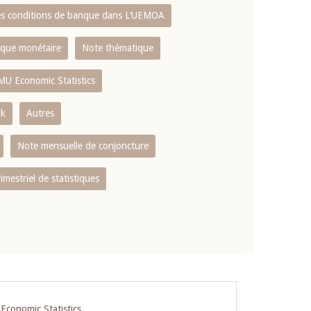
es conditions de banque dans L‘UEMOA
tique monétaire
Note thématique
MU Economic Statistics
ok
Autres
Note mensuelle de conjoncture
rimestriel de statistiques
conomic Statistics