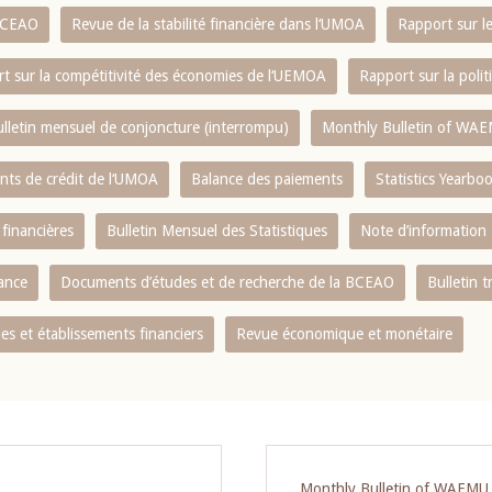
 BCEAO
Revue de la stabilité financière dans l‘UMOA
Rapport sur l
t sur la compétitivité des économies de l‘UEMOA
Rapport sur la poli
lletin mensuel de conjoncture (interrompu)
Monthly Bulletin of WAE
ents de crédit de l‘UMOA
Balance des paiements
Statistics Yearbo
 financières
Bulletin Mensuel des Statistiques
Note d’information
nance
Documents d’études et de recherche de la BCEAO
Bulletin t
s et établissements financiers
Revue économique et monétaire
Monthly Bulletin of WAEMU E