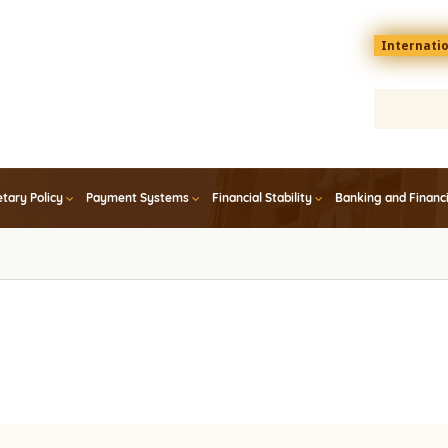
Menu
Internati
top
En
tary Policy
Payment Systems
Financial Stability
Banking and Financ