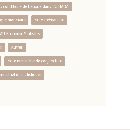
es conditions de banque dans L‘UEMOA
tique monétaire
Note thématique
MU Economic Statistics
ok
Autres
Note mensuelle de conjoncture
rimestriel de statistiques