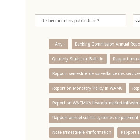
- Any -
Banking Commission Annual Repo
Quaterly Statistical Bulletin
Rapport annue
Rapport semestriel de surveillance des servic
Report on Monetary Policy in WAMU
Rep
Report on WAEMU’s financial market infrastru
Rapport annuel sur les systèmes de paiement
Note trimestrielle d‘information
Rapport a