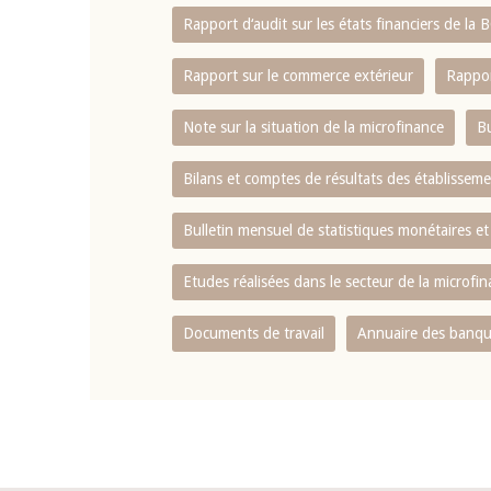
Rapport d‘audit sur les états financiers de la
Rapport sur le commerce extérieur
Rappor
Note sur la situation de la microfinance
Bu
Bilans et comptes de résultats des établissem
Bulletin mensuel de statistiques monétaires et
Etudes réalisées dans le secteur de la microfi
Documents de travail
Annuaire des banque