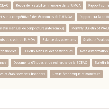
 BCEAO
Revue de la stabilité financière dans l‘UMOA
Rapport sur l
t sur la compétitivité des économies de l‘UEMOA
Rapport sur la poli
lletin mensuel de conjoncture (interrompu)
Monthly Bulletin of WAE
ents de crédit de l‘UMOA
Balance des paiements
Statistics Yearbo
 financières
Bulletin Mensuel des Statistiques
Note d’information
nance
Documents d’études et de recherche de la BCEAO
Bulletin t
s et établissements financiers
Revue économique et monétaire