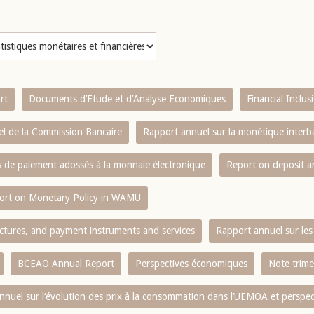
rt
Documents d’Etude et d’Analyse Economiques
Financial Inclu
l de la Commission Bancaire
Rapport annuel sur la monétique inter
es de paiement adossés à la monnaie électronique
Report on deposit 
ort on Monetary Policy in WAMU
ctures, and payment instruments and services
Rapport annuel sur les 
BCEAO Annual Report
Perspectives économiques
Note trime
nnuel sur l‘évolution des prix à la consommation dans l‘UEMOA et perspec