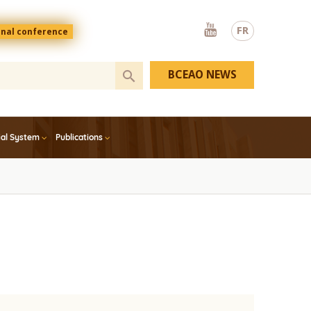
Youtube
FR
onal conference
BCEAO NEWS
ial System
Publications