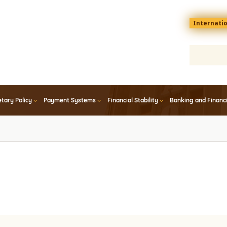
Menu
Internati
top
En
tary Policy
Payment Systems
Financial Stability
Banking and Financ