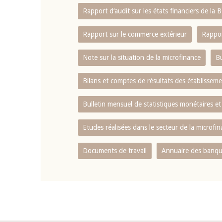
Rapport d‘audit sur les états financiers de la
Rapport sur le commerce extérieur
Rappor
Note sur la situation de la microfinance
Bu
Bilans et comptes de résultats des établissem
Bulletin mensuel de statistiques monétaires et
Etudes réalisées dans le secteur de la microfi
Documents de travail
Annuaire des banque