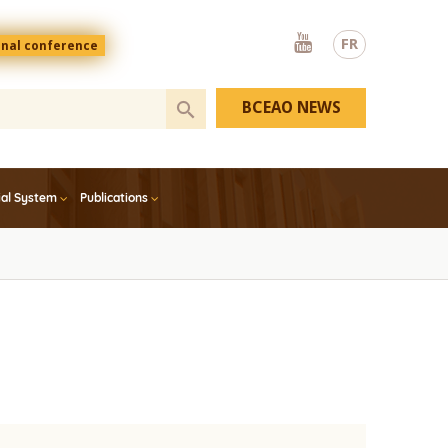
Youtube
FR
onal conference
BCEAO NEWS
ial System
Publications