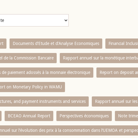
rt
Documents d’Etude et d’Analyse Economiques
Financial Inclu
l de la Commission Bancaire
Rapport annuel sur la monétique inter
es de paiement adossés à la monnaie électronique
Report on deposit 
ort on Monetary Policy in WAMU
ctures, and payment instruments and services
Rapport annuel sur les 
BCEAO Annual Report
Perspectives économiques
Note trime
nnuel sur l‘évolution des prix à la consommation dans l‘UEMOA et perspec