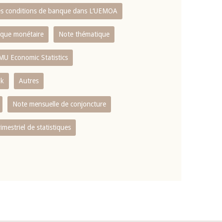
es conditions de banque dans L‘UEMOA
tique monétaire
Note thématique
MU Economic Statistics
ok
Autres
Note mensuelle de conjoncture
rimestriel de statistiques