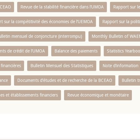
 BCEAO
Revue de la stabilité financière dans l‘UMOA
Rapport sur l
t sur la compétitivité des économies de l‘UEMOA
Rapport sur la poli
lletin mensuel de conjoncture (interrompu)
Monthly Bulletin of WAE
ents de crédit de l‘UMOA
Balance des paiements
Statistics Yearbo
 financières
Bulletin Mensuel des Statistiques
Note d’information
nance
Documents d’études et de recherche de la BCEAO
Bulletin t
s et établissements financiers
Revue économique et monétaire