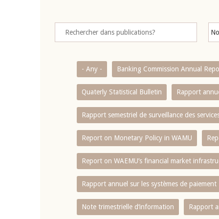
- Any -
Banking Commission Annual Repo
Quaterly Statistical Bulletin
Rapport annue
Rapport semestriel de surveillance des servic
Report on Monetary Policy in WAMU
Rep
Report on WAEMU’s financial market infrastru
Rapport annuel sur les systèmes de paiement
Note trimestrielle d‘information
Rapport a