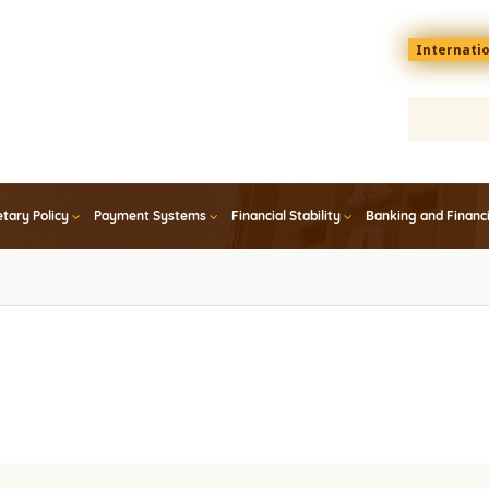
Menu
Internati
top
En
tary Policy
Payment Systems
Financial Stability
Banking and Financ