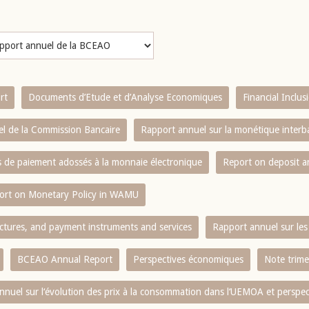
rt
Documents d’Etude et d’Analyse Economiques
Financial Inclu
l de la Commission Bancaire
Rapport annuel sur la monétique inter
es de paiement adossés à la monnaie électronique
Report on deposit 
ort on Monetary Policy in WAMU
ctures, and payment instruments and services
Rapport annuel sur les 
BCEAO Annual Report
Perspectives économiques
Note trime
nnuel sur l‘évolution des prix à la consommation dans l‘UEMOA et perspec