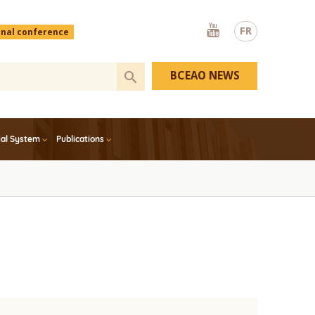
Youtube
FR
onal conference
BCEAO NEWS
ial System
Publications