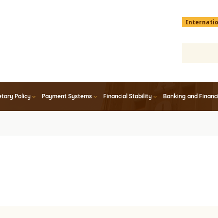
Menu
Internati
top
En
tary Policy
Payment Systems
Financial Stability
Banking and Financ