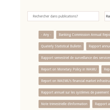
- Any -
Banking Commission Annual Repo
Quaterly Statistical Bulletin
Rapport annue
Rapport semestriel de surveillance des servic
Report on Monetary Policy in WAMU
Rep
Report on WAEMU’s financial market infrastru
Rapport annuel sur les systèmes de paiement
Note trimestrielle d‘information
Rapport a