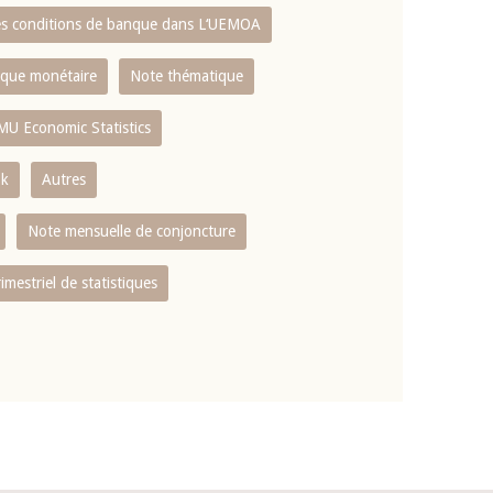
es conditions de banque dans L‘UEMOA
tique monétaire
Note thématique
MU Economic Statistics
ok
Autres
Note mensuelle de conjoncture
rimestriel de statistiques