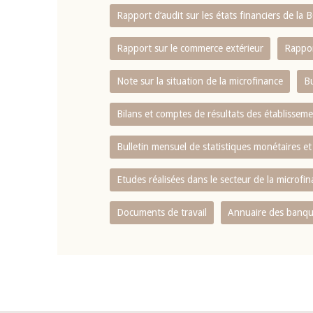
Rapport d‘audit sur les états financiers de la
Rapport sur le commerce extérieur
Rappor
Note sur la situation de la microfinance
Bu
Bilans et comptes de résultats des établissem
Bulletin mensuel de statistiques monétaires et
Etudes réalisées dans le secteur de la microfi
Documents de travail
Annuaire des banque