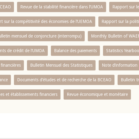
 BCEAO
Revue de la stabilité financière dans l‘UMOA
Rapport sur l
t sur la compétitivité des économies de l‘UEMOA
Rapport sur la poli
lletin mensuel de conjoncture (interrompu)
Monthly Bulletin of WAE
ents de crédit de l‘UMOA
Balance des paiements
Statistics Yearbo
 financières
Bulletin Mensuel des Statistiques
Note d’information
nance
Documents d’études et de recherche de la BCEAO
Bulletin t
s et établissements financiers
Revue économique et monétaire