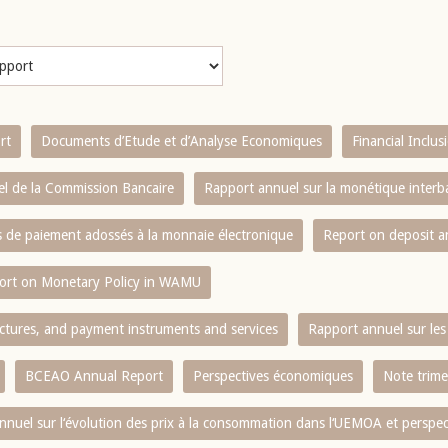
rt
Documents d’Etude et d’Analyse Economiques
Financial Inclu
l de la Commission Bancaire
Rapport annuel sur la monétique inter
es de paiement adossés à la monnaie électronique
Report on deposit 
ort on Monetary Policy in WAMU
ctures, and payment instruments and services
Rapport annuel sur les 
BCEAO Annual Report
Perspectives économiques
Note trime
nnuel sur l‘évolution des prix à la consommation dans l‘UEMOA et perspec