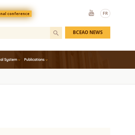
Youtube
FR
onal conference
BCEAO NEWS
ial System
Publications