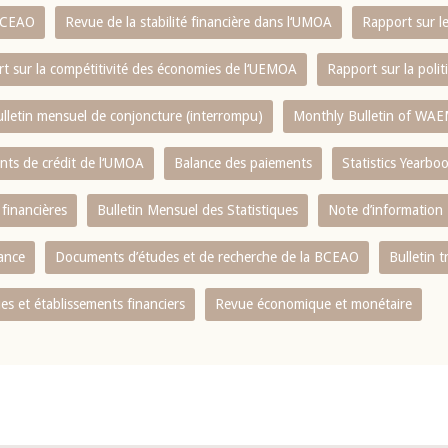
 BCEAO
Revue de la stabilité financière dans l‘UMOA
Rapport sur l
t sur la compétitivité des économies de l‘UEMOA
Rapport sur la poli
lletin mensuel de conjoncture (interrompu)
Monthly Bulletin of WAE
ents de crédit de l‘UMOA
Balance des paiements
Statistics Yearbo
 financières
Bulletin Mensuel des Statistiques
Note d’information
nance
Documents d’études et de recherche de la BCEAO
Bulletin t
s et établissements financiers
Revue économique et monétaire