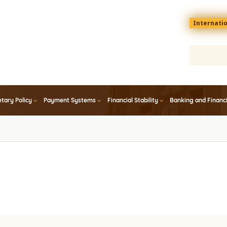
Menu
Internati
top
En
tary Policy
Payment Systems
Financial Stability
Banking and Financ