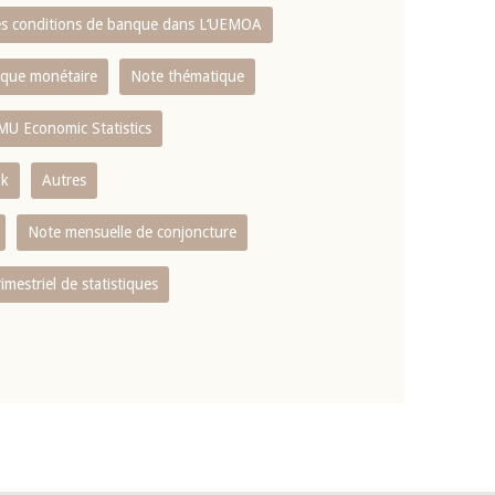
es conditions de banque dans L‘UEMOA
tique monétaire
Note thématique
MU Economic Statistics
ok
Autres
Note mensuelle de conjoncture
rimestriel de statistiques