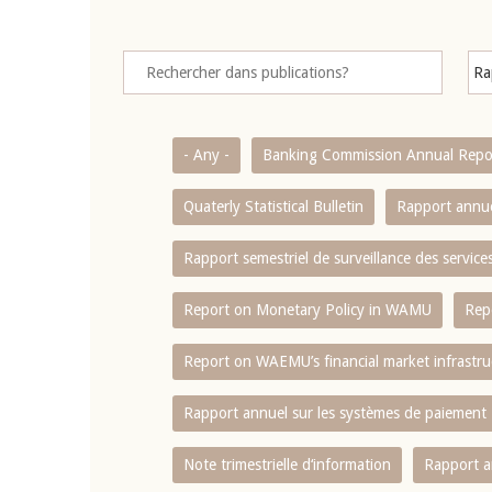
- Any -
Banking Commission Annual Repo
Quaterly Statistical Bulletin
Rapport annue
Rapport semestriel de surveillance des servic
Report on Monetary Policy in WAMU
Rep
Report on WAEMU’s financial market infrastru
Rapport annuel sur les systèmes de paiement
Note trimestrielle d‘information
Rapport a