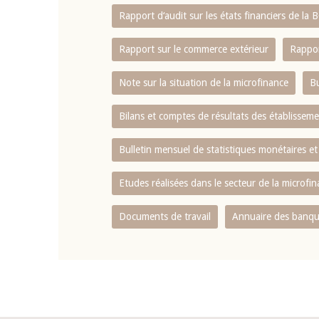
Rapport d‘audit sur les états financiers de la
Rapport sur le commerce extérieur
Rappor
Note sur la situation de la microfinance
Bu
Bilans et comptes de résultats des établissem
Bulletin mensuel de statistiques monétaires et
Etudes réalisées dans le secteur de la microfi
Documents de travail
Annuaire des banque