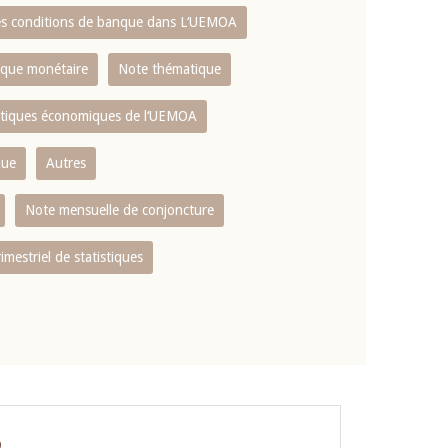
es conditions de banque dans L‘UEMOA
tique monétaire
Note thématique
istiques économiques de l‘UEMOA
que
Autres
Note mensuelle de conjoncture
rimestriel de statistiques
O