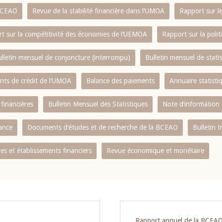
 BCEAO
Revue de la stabilité financière dans l‘UMOA
Rapport sur l
t sur la compétitivité des économies de l‘UEMOA
Rapport sur la poli
lletin mensuel de conjoncture (interrompu)
Bulletin mensuel de stat
ents de crédit de l‘UMOA
Balance des paiements
Annuaire statisti
 financières
Bulletin Mensuel des Statistiques
Note d’information
nance
Documents d’études et de recherche de la BCEAO
Bulletin t
s et établissements financiers
Revue économique et monétaire
Rapport annuel de la BCEA