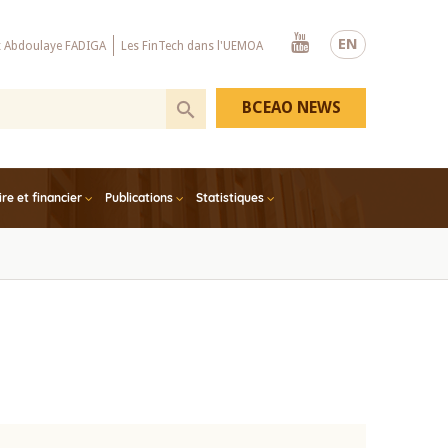
Youtube
EN
x Abdoulaye FADIGA
Les FinTech dans l'UEMOA
BCEAO NEWS
e et financier
Publications
Statistiques