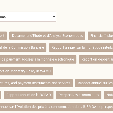
ort
Documents d’Etude et d’Analyse Economiques
Financial Incl
l de la Commission Bancaire
Rapport annuel sur la monétique inter
es de paiement adossés à la monnaie électronique
Report on deposit 
ort on Monetary Policy in WAMU
ctures, and payment instruments and services
Rapport annuel sur les 
Rapport annuel de la BCEAO
Perspectives économiques
Note
nnuel sur l‘évolution des prix à la consommation dans l‘UEMOA et perspec