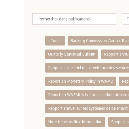
- Tous -
Banking Commission Annual Rep
Quaterly Statistical Bulletin
Rapport annue
Rapport semestriel de surveillance des servic
Report on Monetary Policy in WAMU
Rep
Report on WAEMU’s financial market infrastru
Rapport annuel sur les systèmes de paiement
Note trimestrielle d‘information
Rapport a