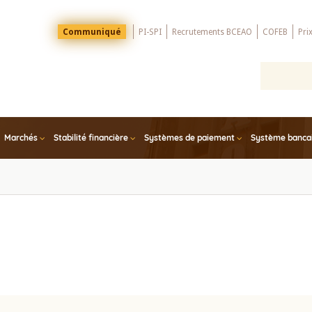
Menu
Communiqué
PI-SPI
Recrutements BCEAO
COFEB
Pri
Top
Marchés
Stabilité financière
Systèmes de paiement
Système bancair