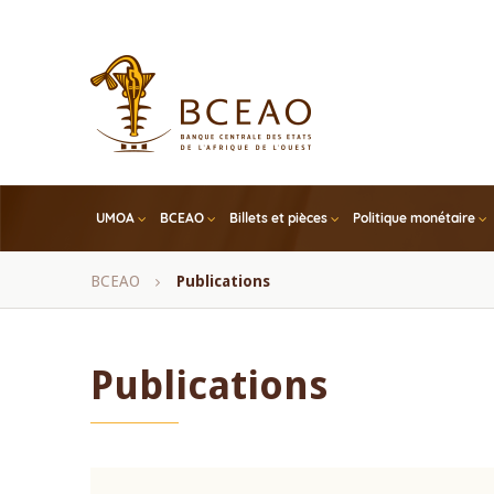
Skip
to
main
content
UMOA
BCEAO
Billets et pièces
Politique monétaire
Fil
BCEAO
Publications
d'Ariane
Publications