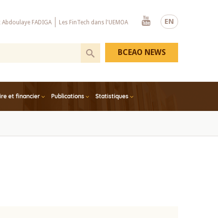
Youtube
EN
x Abdoulaye FADIGA
Les FinTech dans l'UEMOA
BCEAO NEWS
e et financier
Publications
Statistiques