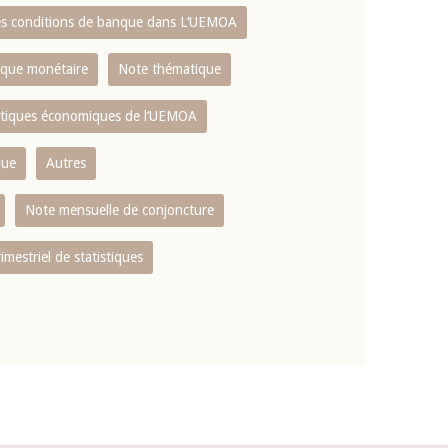
es conditions de banque dans L‘UEMOA
tique monétaire
Note thématique
istiques économiques de l‘UEMOA
que
Autres
Note mensuelle de conjoncture
rimestriel de statistiques