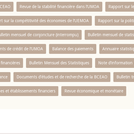
 BCEAO
Revue de la stabilité financière dans l‘UMOA
Rapport sur l
t sur la compétitivité des économies de l‘UEMOA
Rapport sur la poli
lletin mensuel de conjoncture (interrompu)
Bulletin mensuel de stat
ents de crédit de l‘UMOA
Balance des paiements
Annuaire statisti
 financières
Bulletin Mensuel des Statistiques
Note d’information
nance
Documents d’études et de recherche de la BCEAO
Bulletin t
s et établissements financiers
Revue économique et monétaire