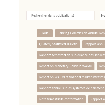
- Tous -
Banking Commission Annual Rep
Quaterly Statistical Bulletin
Rapport annue
Rapport semestriel de surveillance des servic
Report on Monetary Policy in WAMU
Rep
Report on WAEMU’s financial market infrastru
Rapport annuel sur les systèmes de paiement
Note trimestrielle d‘information
Rapport a