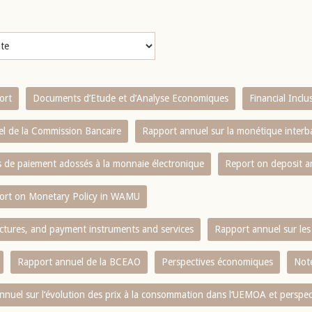
ort
Documents d’Etude et d’Analyse Economiques
Financial Incl
l de la Commission Bancaire
Rapport annuel sur la monétique inter
es de paiement adossés à la monnaie électronique
Report on deposit 
ort on Monetary Policy in WAMU
ctures, and payment instruments and services
Rapport annuel sur les 
Rapport annuel de la BCEAO
Perspectives économiques
Note
nnuel sur l‘évolution des prix à la consommation dans l‘UEMOA et perspec