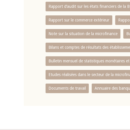
Rapport d‘audit sur les états financiers de la
Rapport sur le commerce extérieur
Rappor
Note sur la situation de la microfinance
Bu
Bilans et comptes de résultats des établissem
Bulletin mensuel de statistiques monétaires et
Etudes réalisées dans le secteur de la microfi
Documents de travail
Annuaire des banque