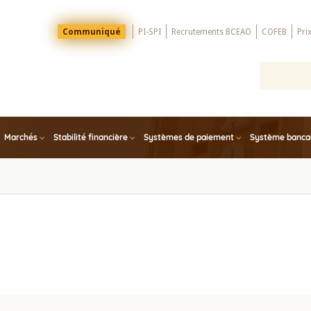
Menu
Communiqué
PI-SPI
Recrutements BCEAO
COFEB
Pri
Top
Marchés
Stabilité financière
Systèmes de paiement
Système bancair