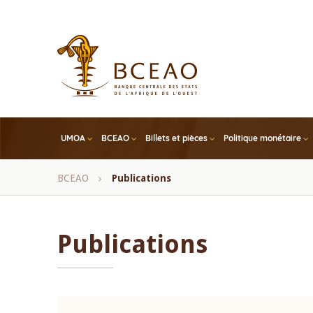
Skip
to
main
content
UMOA
BCEAO
Billets et pièces
Politique monétaire
Fil
BCEAO
Publications
d'Ariane
Publications