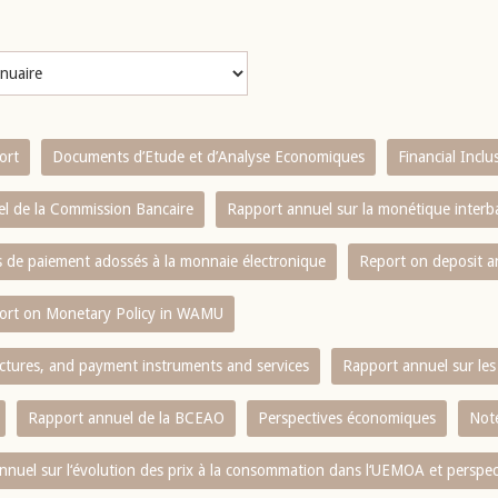
ort
Documents d’Etude et d’Analyse Economiques
Financial Incl
l de la Commission Bancaire
Rapport annuel sur la monétique inter
es de paiement adossés à la monnaie électronique
Report on deposit 
ort on Monetary Policy in WAMU
ctures, and payment instruments and services
Rapport annuel sur les 
Rapport annuel de la BCEAO
Perspectives économiques
Note
nnuel sur l‘évolution des prix à la consommation dans l‘UEMOA et perspec