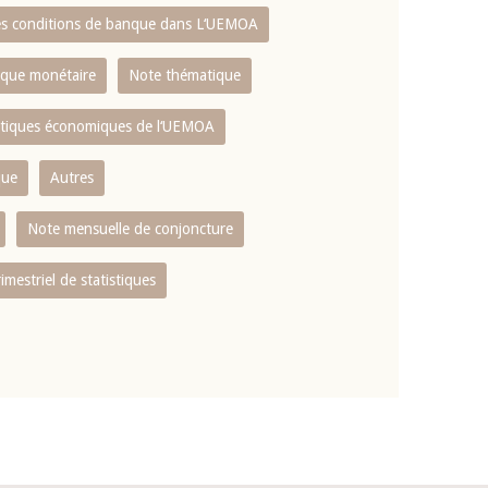
es conditions de banque dans L‘UEMOA
tique monétaire
Note thématique
istiques économiques de l‘UEMOA
que
Autres
Note mensuelle de conjoncture
rimestriel de statistiques