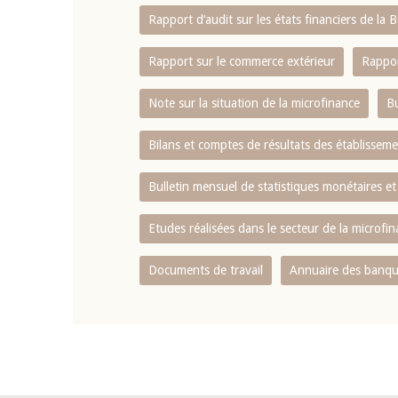
Rapport d‘audit sur les états financiers de la
Rapport sur le commerce extérieur
Rappor
Note sur la situation de la microfinance
Bu
Bilans et comptes de résultats des établissem
Bulletin mensuel de statistiques monétaires et
Etudes réalisées dans le secteur de la microfi
Documents de travail
Annuaire des banque