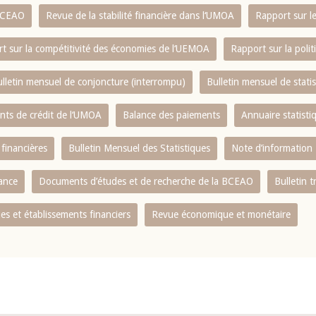
 BCEAO
Revue de la stabilité financière dans l‘UMOA
Rapport sur l
t sur la compétitivité des économies de l‘UEMOA
Rapport sur la poli
lletin mensuel de conjoncture (interrompu)
Bulletin mensuel de stat
ents de crédit de l‘UMOA
Balance des paiements
Annuaire statisti
 financières
Bulletin Mensuel des Statistiques
Note d’information
nance
Documents d’études et de recherche de la BCEAO
Bulletin t
s et établissements financiers
Revue économique et monétaire