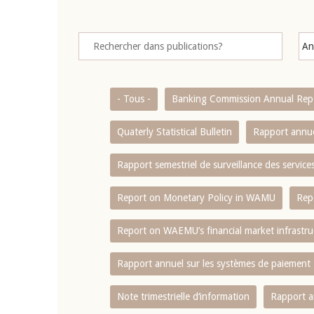
- Tous -
Banking Commission Annual Rep
Quaterly Statistical Bulletin
Rapport annue
Rapport semestriel de surveillance des servic
Report on Monetary Policy in WAMU
Rep
Report on WAEMU’s financial market infrastru
Rapport annuel sur les systèmes de paiement
Note trimestrielle d‘information
Rapport a