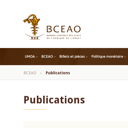
Skip
to
main
content
UMOA
BCEAO
Billets et pièces
Politique monétaire
Fil
BCEAO
Publications
d'Ariane
Publications