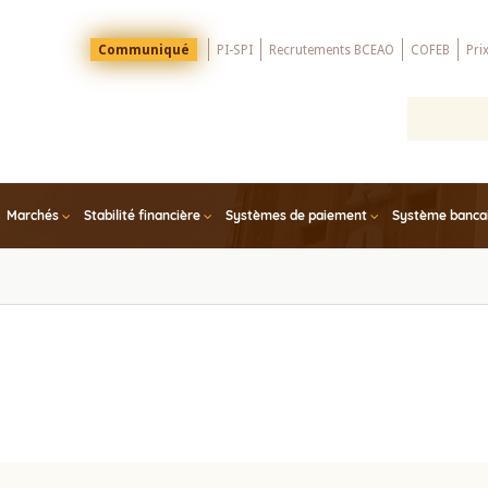
Menu
Communiqué
PI-SPI
Recrutements BCEAO
COFEB
Pri
Top
Marchés
Stabilité financière
Systèmes de paiement
Système bancair