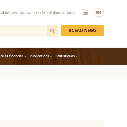
Youtube
EN
x Abdoulaye FADIGA
Les FinTech dans l'UEMOA
BCEAO NEWS
e et financier
Publications
Statistiques