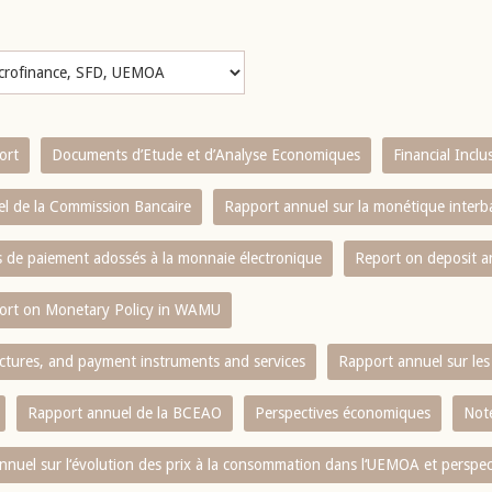
ort
Documents d’Etude et d’Analyse Economiques
Financial Incl
l de la Commission Bancaire
Rapport annuel sur la monétique inter
es de paiement adossés à la monnaie électronique
Report on deposit 
ort on Monetary Policy in WAMU
ctures, and payment instruments and services
Rapport annuel sur les 
Rapport annuel de la BCEAO
Perspectives économiques
Note
nnuel sur l‘évolution des prix à la consommation dans l‘UEMOA et perspec