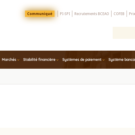
Menu
Communiqué
PI-SPI
Recrutements BCEAO
COFEB
Pri
Top
Marchés
Stabilité financière
Systèmes de paiement
Système bancair