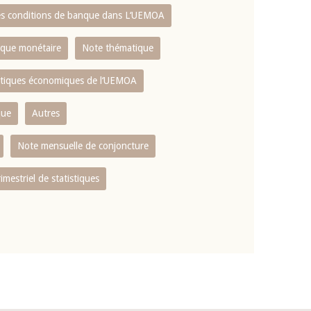
es conditions de banque dans L‘UEMOA
tique monétaire
Note thématique
istiques économiques de l‘UEMOA
que
Autres
Note mensuelle de conjoncture
rimestriel de statistiques