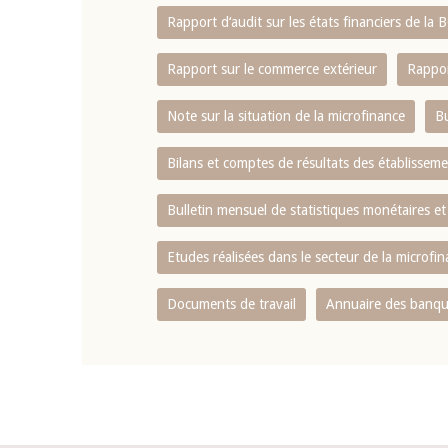
Rapport d‘audit sur les états financiers de la
Rapport sur le commerce extérieur
Rappor
Note sur la situation de la microfinance
Bu
Bilans et comptes de résultats des établissem
Bulletin mensuel de statistiques monétaires et
Etudes réalisées dans le secteur de la microfi
Documents de travail
Annuaire des banque