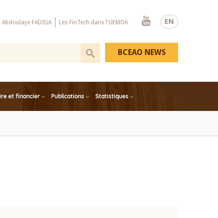
Youtube
EN
x Abdoulaye FADIGA
Les FinTech dans l'UEMOA
BCEAO NEWS
e et financier
Publications
Statistiques