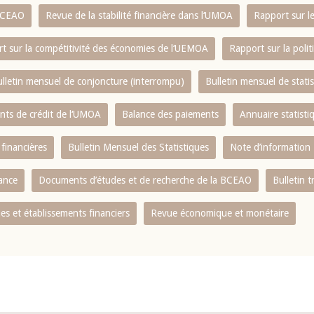
 BCEAO
Revue de la stabilité financière dans l‘UMOA
Rapport sur l
t sur la compétitivité des économies de l‘UEMOA
Rapport sur la poli
lletin mensuel de conjoncture (interrompu)
Bulletin mensuel de stat
ents de crédit de l‘UMOA
Balance des paiements
Annuaire statisti
 financières
Bulletin Mensuel des Statistiques
Note d’information
nance
Documents d’études et de recherche de la BCEAO
Bulletin t
s et établissements financiers
Revue économique et monétaire