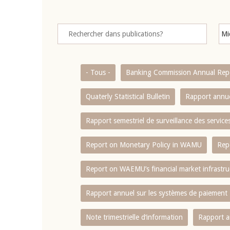
- Tous -
Banking Commission Annual Rep
Quaterly Statistical Bulletin
Rapport annue
Rapport semestriel de surveillance des servic
Report on Monetary Policy in WAMU
Rep
Report on WAEMU’s financial market infrastru
Rapport annuel sur les systèmes de paiement
Note trimestrielle d‘information
Rapport a