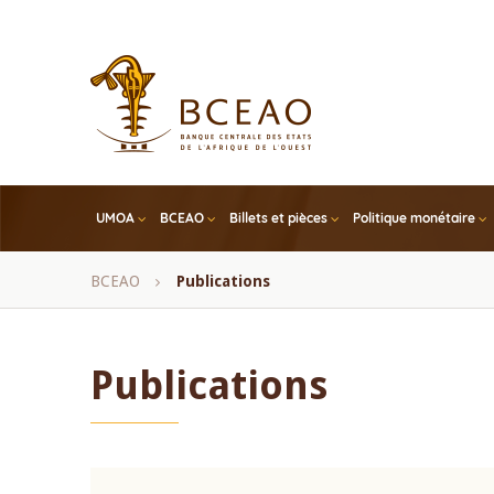
Skip
to
main
content
UMOA
BCEAO
Billets et pièces
Politique monétaire
Fil
BCEAO
Publications
d'Ariane
Publications