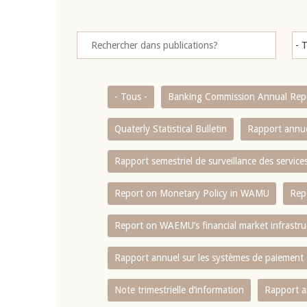
- Tous -
Banking Commission Annual Rep
Quaterly Statistical Bulletin
Rapport annue
Rapport semestriel de surveillance des servic
Report on Monetary Policy in WAMU
Rep
Report on WAEMU’s financial market infrastru
Rapport annuel sur les systèmes de paiement
Note trimestrielle d‘information
Rapport a