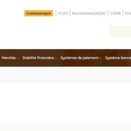
Menu
Communiqué
PI-SPI
Recrutements BCEAO
COFEB
Pri
Top
Marchés
Stabilité financière
Systèmes de paiement
Système bancair