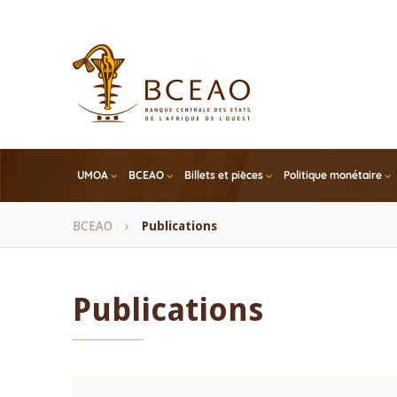
Skip
to
main
content
UMOA
BCEAO
Billets et pièces
Politique monétaire
Fil
BCEAO
Publications
d'Ariane
Publications