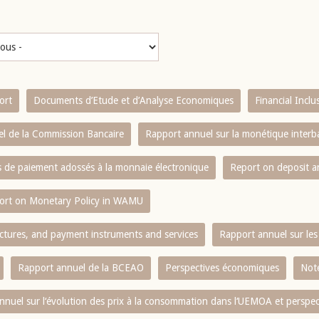
ort
Documents d’Etude et d’Analyse Economiques
Financial Incl
l de la Commission Bancaire
Rapport annuel sur la monétique inter
es de paiement adossés à la monnaie électronique
Report on deposit 
ort on Monetary Policy in WAMU
ctures, and payment instruments and services
Rapport annuel sur les 
Rapport annuel de la BCEAO
Perspectives économiques
Note
nnuel sur l‘évolution des prix à la consommation dans l‘UEMOA et perspec