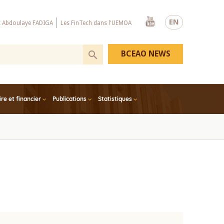
Youtube
EN
x Abdoulaye FADIGA
Les FinTech dans l'UEMOA
BCEAO NEWS
e et financier
Publications
Statistiques