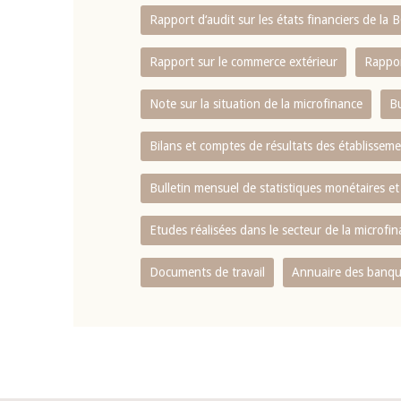
Rapport d‘audit sur les états financiers de la
Rapport sur le commerce extérieur
Rappor
Note sur la situation de la microfinance
Bu
Bilans et comptes de résultats des établissem
Bulletin mensuel de statistiques monétaires et
Etudes réalisées dans le secteur de la microfi
Documents de travail
Annuaire des banque