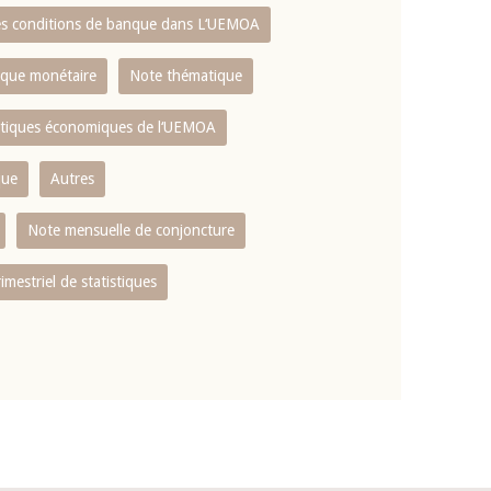
es conditions de banque dans L‘UEMOA
tique monétaire
Note thématique
istiques économiques de l‘UEMOA
que
Autres
Note mensuelle de conjoncture
rimestriel de statistiques