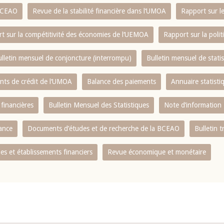
 BCEAO
Revue de la stabilité financière dans l‘UMOA
Rapport sur l
t sur la compétitivité des économies de l‘UEMOA
Rapport sur la poli
lletin mensuel de conjoncture (interrompu)
Bulletin mensuel de stat
ents de crédit de l‘UMOA
Balance des paiements
Annuaire statisti
 financières
Bulletin Mensuel des Statistiques
Note d’information
nance
Documents d’études et de recherche de la BCEAO
Bulletin t
s et établissements financiers
Revue économique et monétaire