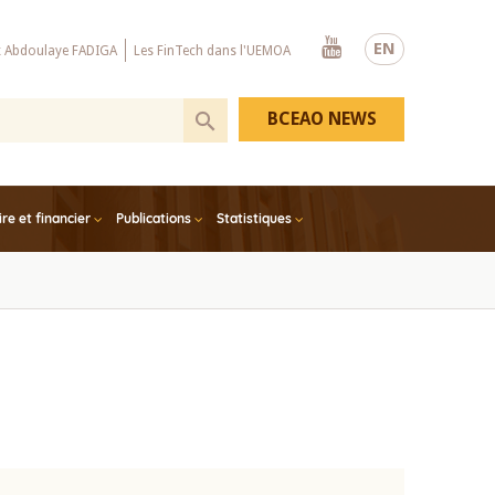
Youtube
EN
x Abdoulaye FADIGA
Les FinTech dans l'UEMOA
BCEAO NEWS
e et financier
Publications
Statistiques