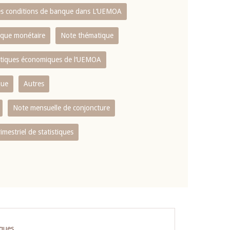
es conditions de banque dans L‘UEMOA
tique monétaire
Note thématique
istiques économiques de l‘UEMOA
que
Autres
Note mensuelle de conjoncture
rimestriel de statistiques
iques