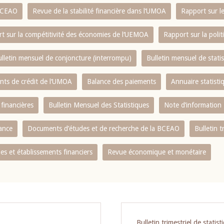
 BCEAO
Revue de la stabilité financière dans l‘UMOA
Rapport sur l
t sur la compétitivité des économies de l‘UEMOA
Rapport sur la poli
lletin mensuel de conjoncture (interrompu)
Bulletin mensuel de stat
ents de crédit de l‘UMOA
Balance des paiements
Annuaire statisti
 financières
Bulletin Mensuel des Statistiques
Note d’information
nance
Documents d’études et de recherche de la BCEAO
Bulletin t
s et établissements financiers
Revue économique et monétaire
Bulletin trimestriel de statist