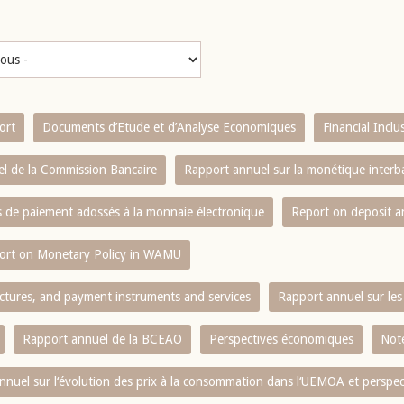
ort
Documents d’Etude et d’Analyse Economiques
Financial Incl
l de la Commission Bancaire
Rapport annuel sur la monétique inter
es de paiement adossés à la monnaie électronique
Report on deposit 
ort on Monetary Policy in WAMU
ctures, and payment instruments and services
Rapport annuel sur les 
Rapport annuel de la BCEAO
Perspectives économiques
Note
nnuel sur l‘évolution des prix à la consommation dans l‘UEMOA et perspec