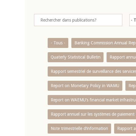
- Tous -
Banking Commission Annual Rep
Quaterly Statistical Bulletin
Rapport annue
Rapport semestriel de surveillance des servic
Report on Monetary Policy in WAMU
Rep
Report on WAEMU’s financial market infrastru
Rapport annuel sur les systèmes de paiement
Note trimestrielle d‘information
Rapport a