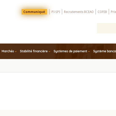
Menu
Communiqué
PI-SPI
Recrutements BCEAO
COFEB
Pri
Top
Marchés
Stabilité financière
Systèmes de paiement
Système bancair