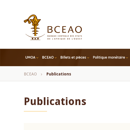
Skip
to
main
content
UMOA
BCEAO
Billets et pièces
Politique monétaire
Fil
BCEAO
Publications
d'Ariane
Publications