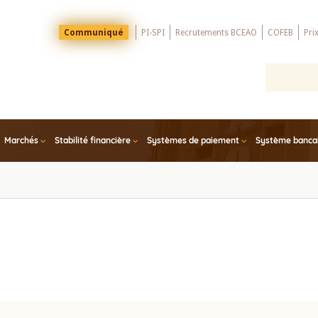
Menu
Communiqué
PI-SPI
Recrutements BCEAO
COFEB
Pri
Top
Marchés
Stabilité financière
Systèmes de paiement
Système bancair