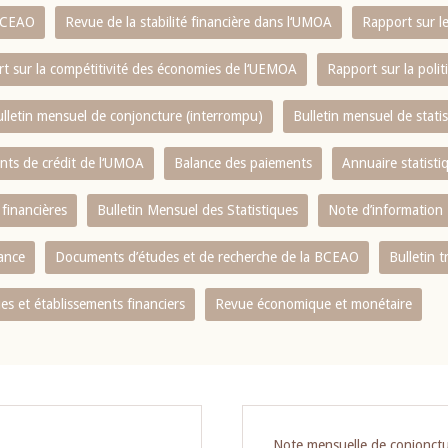
 BCEAO
Revue de la stabilité financière dans l‘UMOA
Rapport sur l
t sur la compétitivité des économies de l‘UEMOA
Rapport sur la poli
lletin mensuel de conjoncture (interrompu)
Bulletin mensuel de stat
ents de crédit de l‘UMOA
Balance des paiements
Annuaire statisti
 financières
Bulletin Mensuel des Statistiques
Note d’information
nance
Documents d’études et de recherche de la BCEAO
Bulletin t
s et établissements financiers
Revue économique et monétaire
Note mensuelle de conjonct