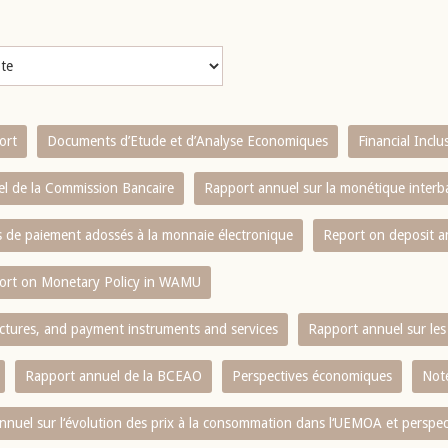
ort
Documents d’Etude et d’Analyse Economiques
Financial Incl
l de la Commission Bancaire
Rapport annuel sur la monétique inter
es de paiement adossés à la monnaie électronique
Report on deposit 
ort on Monetary Policy in WAMU
ctures, and payment instruments and services
Rapport annuel sur les 
Rapport annuel de la BCEAO
Perspectives économiques
Note
nnuel sur l‘évolution des prix à la consommation dans l‘UEMOA et perspec