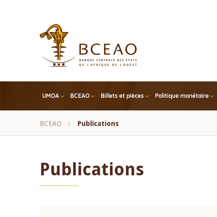
Skip
to
main
content
UMOA
BCEAO
Billets et pièces
Politique monétaire
Fil
BCEAO
Publications
d'Ariane
Publications