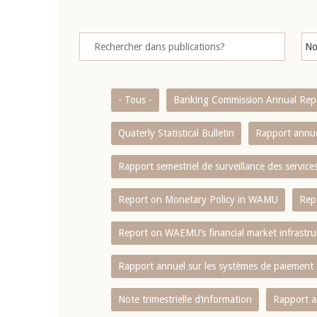
- Tous -
Banking Commission Annual Rep
Quaterly Statistical Bulletin
Rapport annue
Rapport semestriel de surveillance des servic
Report on Monetary Policy in WAMU
Rep
Report on WAEMU’s financial market infrastru
Rapport annuel sur les systèmes de paiement
Note trimestrielle d‘information
Rapport a