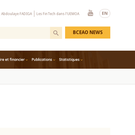
Youtube
EN
x Abdoulaye FADIGA
Les FinTech dans l'UEMOA
BCEAO NEWS
e et financier
Publications
Statistiques