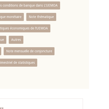
es conditions de banque dans L‘UEMOA
tique monétaire
Note thématique
istiques économiques de l‘UEMOA
que
Autres
Note mensuelle de conjoncture
rimestriel de statistiques
ure