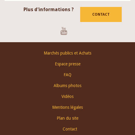
Plus d'informations ?
CONTACT
Youtube
Footer
Marchés publics et Achats
menu
Espace presse
FAQ
Albums photos
Vidéos
Mentions légales
Plan du site
Contact