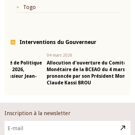
Togo
Interventions du Gouverneur
04 mars 2026
22 ju
que
Allocution d'ouverture du Comité de Politique
Mot 
Monétaire de la BCEAO du 4 mars 2026,
Kass
-
prononcée par son Président Monsieur Jean-
prés
Claude Kassi BROU
BCE
Inscription à la newsletter