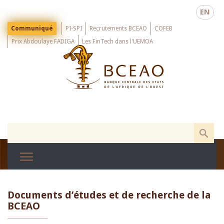
Skip
EN
to
main
Menu
Communiqué
PI-SPI
Recrutements BCEAO
COFEB
Top
content
Prix Abdoulaye FADIGA
Les FinTech dans l'UEMOA
Documents d’études et de recherche de la
BCEAO