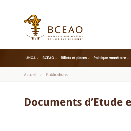
Skip
to
main
content
UMOA
BCEAO
Billets et pièces
Politique monétaire
Fil
Accueil
Publications
d'Ariane
Documents d’Etude e