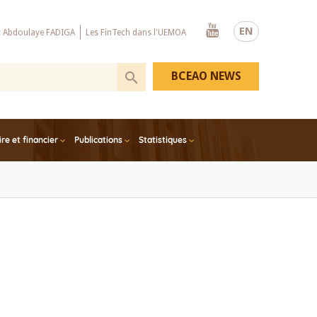
Youtube
EN
x Abdoulaye FADIGA
Les FinTech dans l'UEMOA
BCEAO NEWS
e et financier
Publications
Statistiques