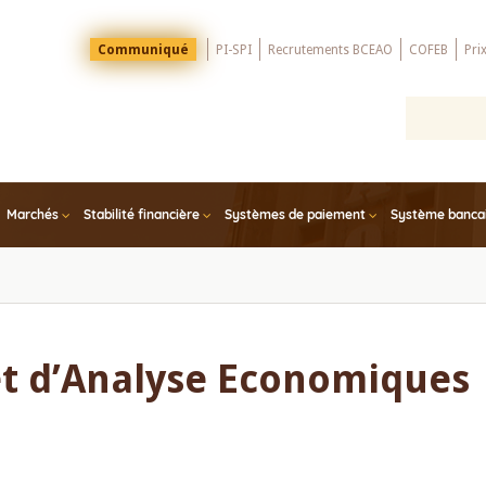
Menu
Communiqué
PI-SPI
Recrutements BCEAO
COFEB
Pri
Top
Marchés
Stabilité financière
Systèmes de paiement
Système bancair
t d’Analyse Economiques