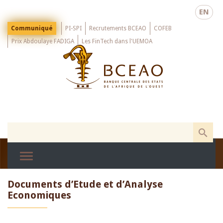
Skip
EN
to
main
Menu
Communiqué
PI-SPI
Recrutements BCEAO
COFEB
Top
content
Prix Abdoulaye FADIGA
Les FinTech dans l'UEMOA
Documents d’Etude et d’Analyse
Economiques