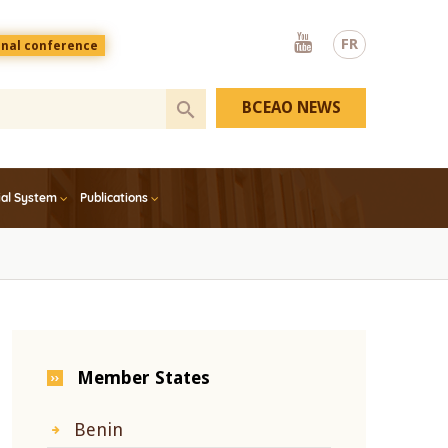
Youtube
FR
onal conference
BCEAO NEWS
ial System
Publications
Member States
Benin