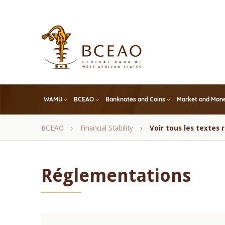
Skip
to
main
content
WAMU
BCEAO
Banknotes and Coins
Market and Mone
Breadcrumb
BCEAO
Financial Stability
Voir tous les textes
Réglementations