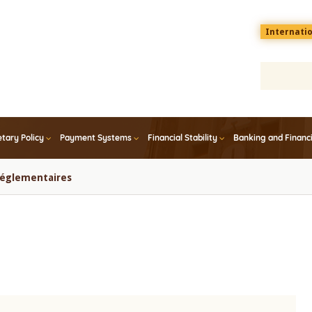
Menu
Internati
top
En
tary Policy
Payment Systems
Financial Stability
Banking and Financ
 réglementaires