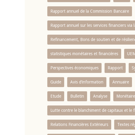
Rapport annuel de la Commission Bancaire
Rapport annuel sur les services financiers via 
Refinancement, Bons de soutien et de résili
statistiques monétaires et financières
UE
Perspectives économiques
Rapport
S
Guide
Avis d’information
Annuaire
Etude
Bulletin
Analyse
Monétaire
Lutte contre le blanchiment de capitaux et le
Relations Financières Extérieurs
Textes ré