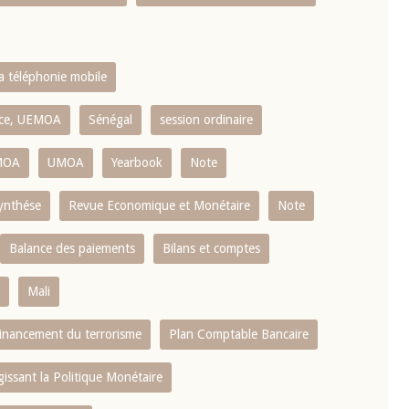
la téléphonie mobile
ence, UEMOA
Sénégal
session ordinaire
MOA
UMOA
Yearbook
Note
ynthése
Revue Economique et Monétaire
Note
Balance des paiements
Bilans et comptes
Mali
 financement du terrorisme
Plan Comptable Bancaire
gissant la Politique Monétaire