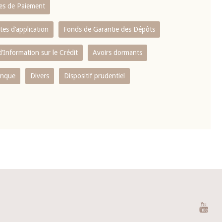
es de Paiement
tes d’application
Fonds de Garantie des Dépôts
’Information sur le Crédit
Avoirs dormants
anque
Divers
Dispositif prudentiel
You