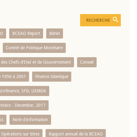
AO
BCEAO Report
Bénin
Comité de Politique Monétaire
 des Chefs d’Etat et de Gouvernement
Conseil
 1956 à 2001
Finance Islamique
crofinance, SFD, UEMOA
atistics - December, 2017
cs
Note d'information
Opérations sur titres
Rapport annuel de la BCEAO