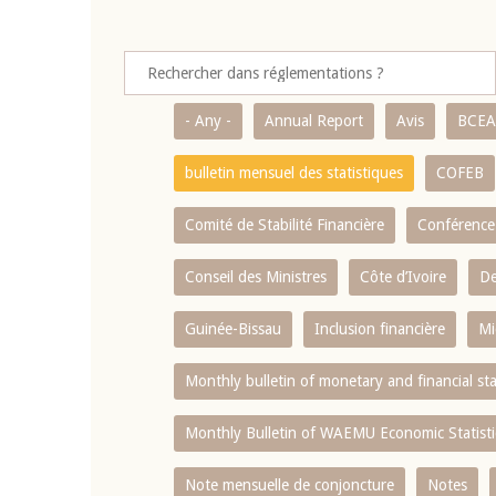
- Any -
Annual Report
Avis
BCE
bulletin mensuel des statistiques
COFEB
Comité de Stabilité Financière
Conférence
Conseil des Ministres
Côte d’Ivoire
De
Guinée-Bissau
Inclusion financière
Mi
Monthly bulletin of monetary and financial st
Monthly Bulletin of WAEMU Economic Statisti
Note mensuelle de conjoncture
Notes