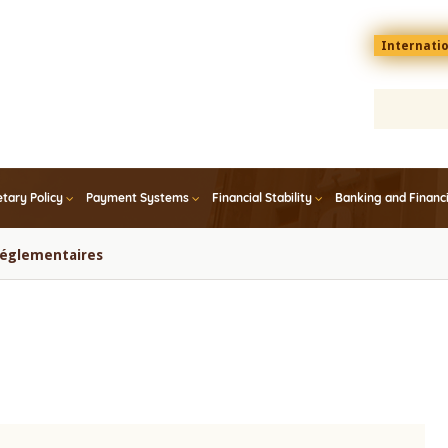
Menu
Internati
top
En
tary Policy
Payment Systems
Financial Stability
Banking and Financ
 réglementaires