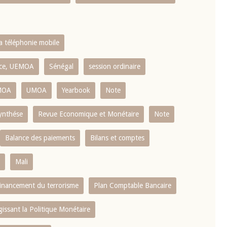
la téléphonie mobile
ence, UEMOA
Sénégal
session ordinaire
MOA
UMOA
Yearbook
Note
ynthése
Revue Economique et Monétaire
Note
Balance des paiements
Bilans et comptes
Mali
 financement du terrorisme
Plan Comptable Bancaire
gissant la Politique Monétaire