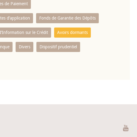
es de Paiement
tes d’application
Fonds de Garantie des Dépôts
’Information sur le Crédit
Avoirs dormants
anque
Divers
Dispositif prudentiel
You