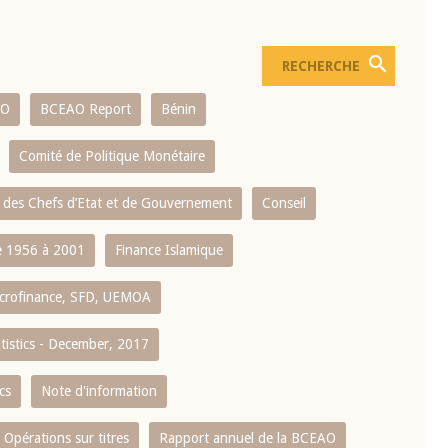
AO
BCEAO Report
Bénin
Comité de Politique Monétaire
 des Chefs d’Etat et de Gouvernement
Conseil
 1956 à 2001
Finance Islamique
crofinance, SFD, UEMOA
atistics - December, 2017
cs
Note d'information
Opérations sur titres
Rapport annuel de la BCEAO