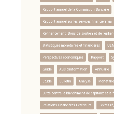
Rapport annuel de la Commission Bancaire
Rapport annuel sur les services financiers via 
Refinancement, Bons de soutien et de résili
statistiques monétaires et financières
UE
Perspectives économiques
Rapport
S
Guide
Avis d’information
Annuaire
Etude
Bulletin
Analyse
Monétaire
Lutte contre le blanchiment de capitaux et le
Relations Financières Extérieurs
Textes ré