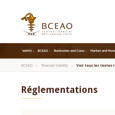
Skip
to
main
content
WAMU
BCEAO
Banknotes and Coins
Market and Mone
Breadcrumb
BCEAO
Financial Stability
Voir tous les textes
Réglementations