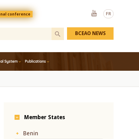
Youtube
FR
onal conference
BCEAO NEWS
ial System
Publications
Member States
Benin