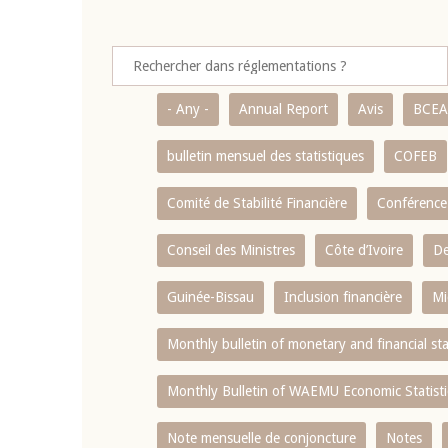
- Any -
Annual Report
Avis
BCE
bulletin mensuel des statistiques
COFEB
Comité de Stabilité Financière
Conférence
Conseil des Ministres
Côte d’Ivoire
De
Guinée-Bissau
Inclusion financière
Mi
Monthly bulletin of monetary and financial st
Monthly Bulletin of WAEMU Economic Statisti
Note mensuelle de conjoncture
Notes