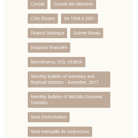
Conseil
Conseil des Ministres
Côte d’Ivoire
De 1956 à 2001
Finance Islamique
Guinée-Bissau
Inclusion financière
Microfinance, SFD, UEMOA
Monthly bulletin of monetary and
financial statistics - December, 2017
Monthly Bulletin of WAEMU Economic
Statistics
Note d'information
Note mensuelle de conjoncture