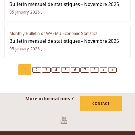
Bulletin mensuel de statistiques - Novembre 2025
05 january 2026 ,
Monthly Bulletin of WAEMU Economic Statistics
Bulletin mensuel de statistiques - Novembre 2025
05 january 2026 ,
Pagination
Current
1
Page
2
Page
3
Page
4
Page
5
Page
6
Page
7
Page
8
Next
›
Last
»
page
page
page
More informations ?
CONTACT
Youtube