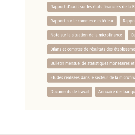
Rapport d‘audit sur les états financiers de la
Rapport sur le commerce extérieur
Rappor
Note sur la situation de la microfinance
Bu
Bilans et comptes de résultats des établissem
Bulletin mensuel de statistiques monétaires et
Etudes réalisées dans le secteur de la microfi
Documents de travail
Annuaire des banque