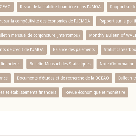
 BCEAO
Revue de la stabilité financière dans l‘UMOA
Rapport sur l
t sur la compétitivité des économies de l‘UEMOA
Rapport sur la poli
lletin mensuel de conjoncture (interrompu)
Monthly Bulletin of WAE
ents de crédit de l‘UMOA
Balance des paiements
Statistics Yearbo
 financières
Bulletin Mensuel des Statistiques
Note d’information
nance
Documents d’études et de recherche de la BCEAO
Bulletin t
s et établissements financiers
Revue économique et monétaire