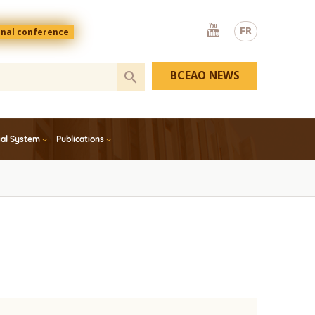
Youtube
FR
onal conference
BCEAO NEWS
ial System
Publications