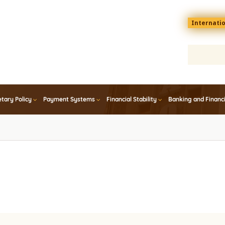
Menu
Internati
top
En
tary Policy
Payment Systems
Financial Stability
Banking and Financ