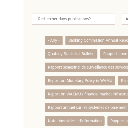
- Any -
Banking Commission Annual Repo
Quaterly Statistical Bulletin
Rapport annue
Rapport semestriel de surveillance des servic
Report on Monetary Policy in WAMU
Rep
Report on WAEMU’s financial market infrastru
Rapport annuel sur les systèmes de paiement
Note trimestrielle d‘information
Rapport a