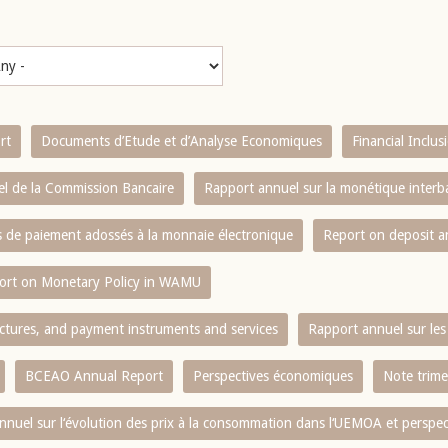
rt
Documents d’Etude et d’Analyse Economiques
Financial Inclu
l de la Commission Bancaire
Rapport annuel sur la monétique inter
es de paiement adossés à la monnaie électronique
Report on deposit 
ort on Monetary Policy in WAMU
ctures, and payment instruments and services
Rapport annuel sur les 
BCEAO Annual Report
Perspectives économiques
Note trime
nnuel sur l‘évolution des prix à la consommation dans l‘UEMOA et perspec