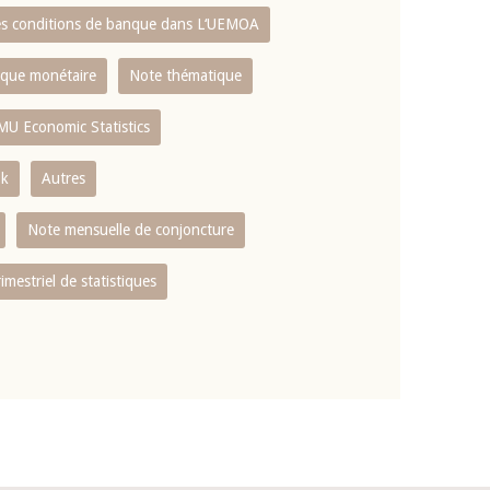
es conditions de banque dans L‘UEMOA
tique monétaire
Note thématique
MU Economic Statistics
ok
Autres
Note mensuelle de conjoncture
rimestriel de statistiques