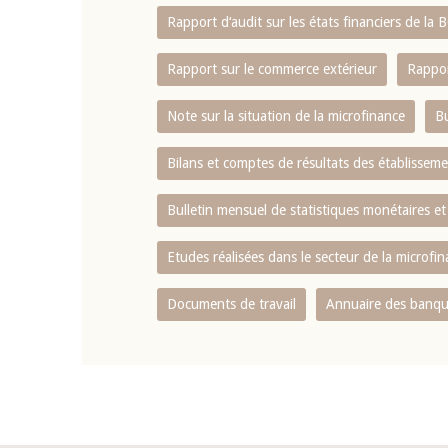
Rapport d‘audit sur les états financiers de la
Rapport sur le commerce extérieur
Rappor
Note sur la situation de la microfinance
Bu
Bilans et comptes de résultats des établissem
Bulletin mensuel de statistiques monétaires et
Etudes réalisées dans le secteur de la microfi
Documents de travail
Annuaire des banque