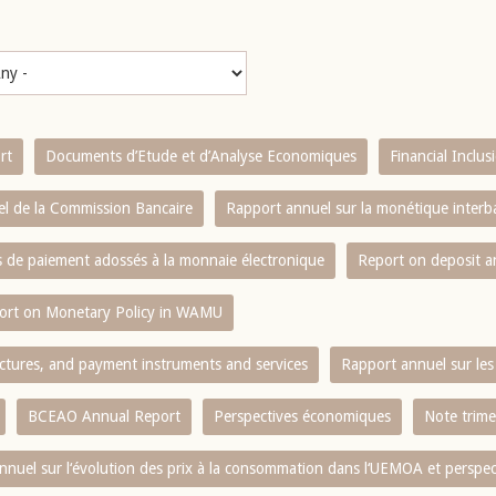
rt
Documents d’Etude et d’Analyse Economiques
Financial Inclu
l de la Commission Bancaire
Rapport annuel sur la monétique inter
es de paiement adossés à la monnaie électronique
Report on deposit 
ort on Monetary Policy in WAMU
ctures, and payment instruments and services
Rapport annuel sur les 
BCEAO Annual Report
Perspectives économiques
Note trime
nnuel sur l‘évolution des prix à la consommation dans l‘UEMOA et perspec