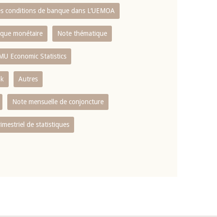
es conditions de banque dans L‘UEMOA
tique monétaire
Note thématique
MU Economic Statistics
ok
Autres
Note mensuelle de conjoncture
rimestriel de statistiques