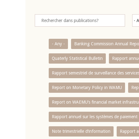
- Any -
Banking Commission Annual Repo
Quaterly Statistical Bulletin
Rapport annue
Rapport semestriel de surveillance des servic
Report on Monetary Policy in WAMU
Rep
Report on WAEMU’s financial market infrastru
Rapport annuel sur les systèmes de paiement
Note trimestrielle d‘information
Rapport a