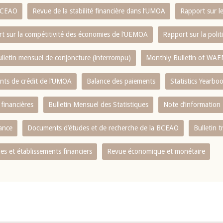
 BCEAO
Revue de la stabilité financière dans l‘UMOA
Rapport sur l
t sur la compétitivité des économies de l‘UEMOA
Rapport sur la poli
lletin mensuel de conjoncture (interrompu)
Monthly Bulletin of WAE
ents de crédit de l‘UMOA
Balance des paiements
Statistics Yearbo
 financières
Bulletin Mensuel des Statistiques
Note d’information
nance
Documents d’études et de recherche de la BCEAO
Bulletin t
s et établissements financiers
Revue économique et monétaire