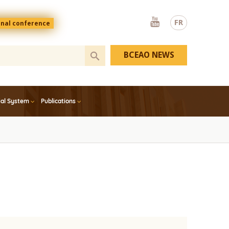
Youtube
FR
onal conference
BCEAO NEWS
ial System
Publications