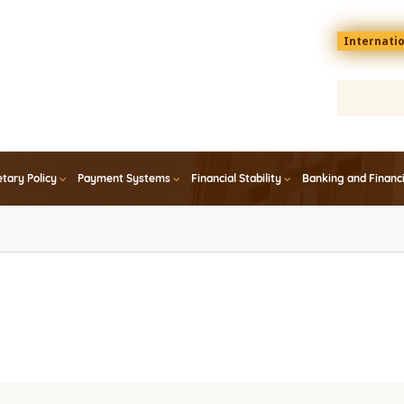
Menu
Internati
top
En
tary Policy
Payment Systems
Financial Stability
Banking and Financ