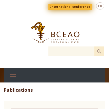
Skip
Menu
FR
International conference
to
top
En
main
content
Publications