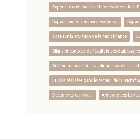
Rapport d‘audit sur les états financiers de la
Rapport sur le commerce extérieur
Rappor
Note sur la situation de la microfinance
Bu
Bilans et comptes de résultats des établissem
Bulletin mensuel de statistiques monétaires et
Etudes réalisées dans le secteur de la microfi
Documents de travail
Annuaire des banque