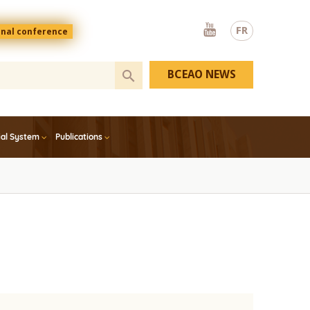
Youtube
FR
onal conference
BCEAO NEWS
ial System
Publications