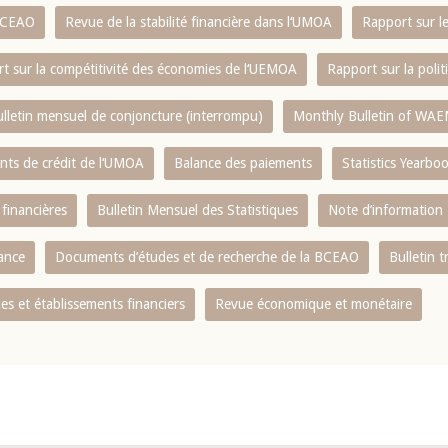
 BCEAO
Revue de la stabilité financière dans l‘UMOA
Rapport sur l
t sur la compétitivité des économies de l‘UEMOA
Rapport sur la poli
lletin mensuel de conjoncture (interrompu)
Monthly Bulletin of WAE
ents de crédit de l‘UMOA
Balance des paiements
Statistics Yearbo
 financières
Bulletin Mensuel des Statistiques
Note d’information
nance
Documents d’études et de recherche de la BCEAO
Bulletin t
s et établissements financiers
Revue économique et monétaire