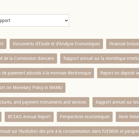
rt
Documents d’Etude et d’Analyse Economiques
Financial Inclu
l de la Commission Bancaire
Rapport annuel sur la monétique inter
es de paiement adossés à la monnaie électronique
Report on deposit 
ort on Monetary Policy in WAMU
ctures, and payment instruments and services
Rapport annuel sur les 
BCEAO Annual Report
Perspectives économiques
Note trime
nnuel sur l‘évolution des prix à la consommation dans l‘UEMOA et perspec