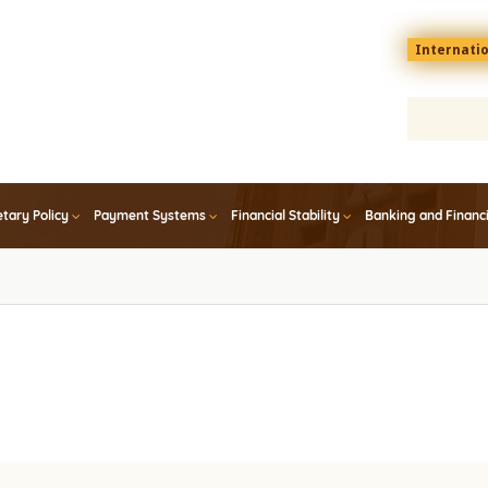
Menu
Internati
top
En
tary Policy
Payment Systems
Financial Stability
Banking and Financ