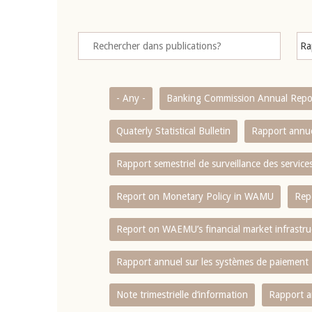
- Any -
Banking Commission Annual Repo
Quaterly Statistical Bulletin
Rapport annue
Rapport semestriel de surveillance des servic
Report on Monetary Policy in WAMU
Rep
Report on WAEMU’s financial market infrastru
Rapport annuel sur les systèmes de paiement
Note trimestrielle d‘information
Rapport a