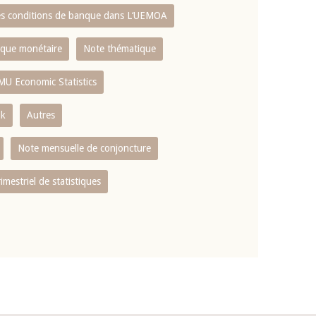
es conditions de banque dans L‘UEMOA
tique monétaire
Note thématique
MU Economic Statistics
ok
Autres
Note mensuelle de conjoncture
rimestriel de statistiques