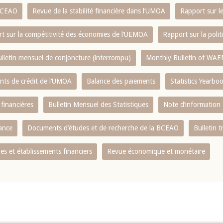
 BCEAO
Revue de la stabilité financière dans l‘UMOA
Rapport sur l
t sur la compétitivité des économies de l‘UEMOA
Rapport sur la poli
lletin mensuel de conjoncture (interrompu)
Monthly Bulletin of WAE
ents de crédit de l‘UMOA
Balance des paiements
Statistics Yearbo
 financières
Bulletin Mensuel des Statistiques
Note d’information
nance
Documents d’études et de recherche de la BCEAO
Bulletin t
s et établissements financiers
Revue économique et monétaire