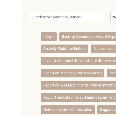
- Any -
Banking Commission Annual Repo
Quaterly Statistical Bulletin
Rapport annue
Rapport semestriel de surveillance des servic
Report on Monetary Policy in WAMU
Rep
Report on WAEMU’s financial market infrastru
Rapport annuel sur les systèmes de paiement
Note trimestrielle d‘information
Rapport a