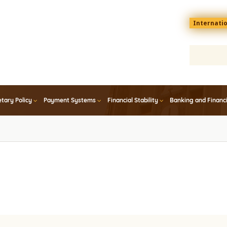
Menu
Internati
top
En
tary Policy
Payment Systems
Financial Stability
Banking and Financ