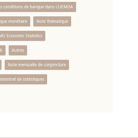
es conditions de banque dans L‘UEMOA
tique monétaire
Note thématique
MU Economic Statistics
ok
Autres
Note mensuelle de conjoncture
rimestriel de statistiques