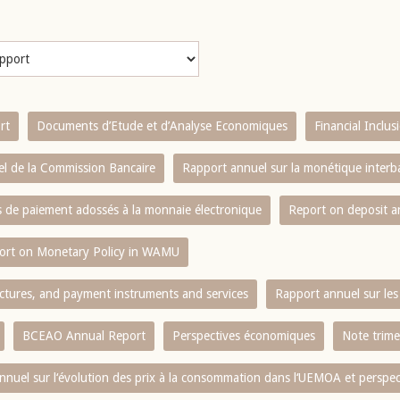
rt
Documents d’Etude et d’Analyse Economiques
Financial Inclu
l de la Commission Bancaire
Rapport annuel sur la monétique inter
es de paiement adossés à la monnaie électronique
Report on deposit 
ort on Monetary Policy in WAMU
ctures, and payment instruments and services
Rapport annuel sur les 
BCEAO Annual Report
Perspectives économiques
Note trime
nnuel sur l‘évolution des prix à la consommation dans l‘UEMOA et perspec