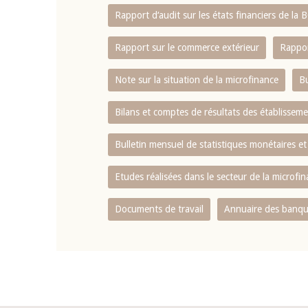
Rapport d‘audit sur les états financiers de la
Rapport sur le commerce extérieur
Rappor
Note sur la situation de la microfinance
Bu
Bilans et comptes de résultats des établissem
Bulletin mensuel de statistiques monétaires et
Etudes réalisées dans le secteur de la microfi
Documents de travail
Annuaire des banque