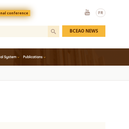
Youtube
FR
onal conference
BCEAO NEWS
ial System
Publications