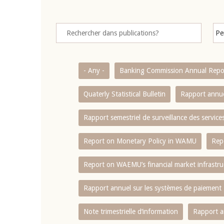
- Any -
Banking Commission Annual Repo
Quaterly Statistical Bulletin
Rapport annue
Rapport semestriel de surveillance des servic
Report on Monetary Policy in WAMU
Rep
Report on WAEMU’s financial market infrastru
Rapport annuel sur les systèmes de paiement
Note trimestrielle d‘information
Rapport a