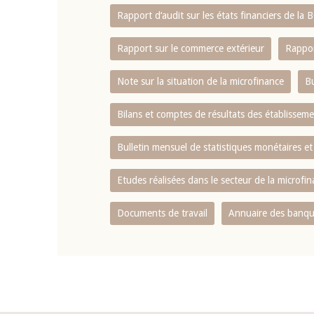
Rapport d‘audit sur les états financiers de la
Rapport sur le commerce extérieur
Rappor
Note sur la situation de la microfinance
Bu
Bilans et comptes de résultats des établissem
Bulletin mensuel de statistiques monétaires et
Etudes réalisées dans le secteur de la microfi
Documents de travail
Annuaire des banque