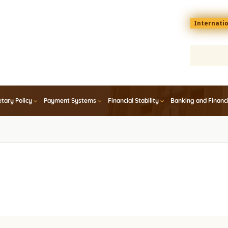
Menu
Internati
top
En
tary Policy
Payment Systems
Financial Stability
Banking and Financ