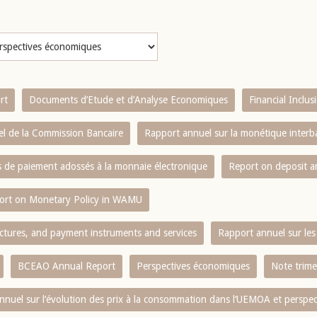
rt
Documents d’Etude et d’Analyse Economiques
Financial Inclu
l de la Commission Bancaire
Rapport annuel sur la monétique inter
es de paiement adossés à la monnaie électronique
Report on deposit 
ort on Monetary Policy in WAMU
ctures, and payment instruments and services
Rapport annuel sur les 
BCEAO Annual Report
Perspectives économiques
Note trime
nnuel sur l‘évolution des prix à la consommation dans l‘UEMOA et perspec