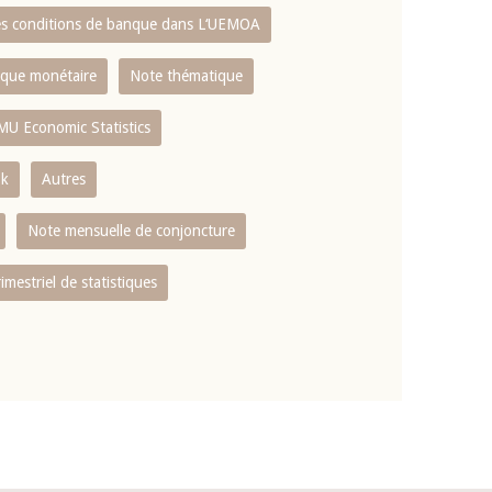
es conditions de banque dans L‘UEMOA
tique monétaire
Note thématique
MU Economic Statistics
ok
Autres
Note mensuelle de conjoncture
rimestriel de statistiques