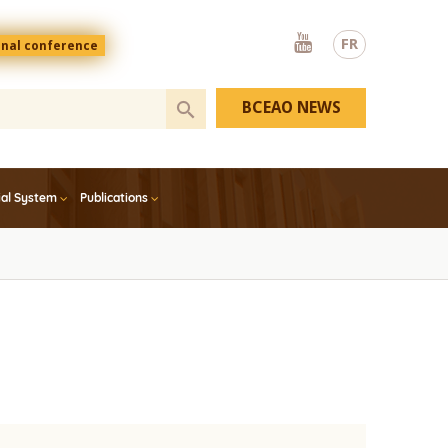
Youtube
FR
onal conference
BCEAO NEWS
ial System
Publications