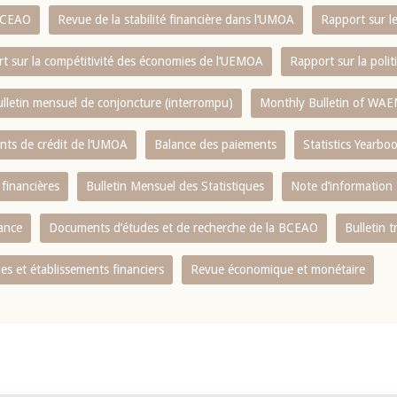
 BCEAO
Revue de la stabilité financière dans l‘UMOA
Rapport sur l
t sur la compétitivité des économies de l‘UEMOA
Rapport sur la poli
lletin mensuel de conjoncture (interrompu)
Monthly Bulletin of WAE
ents de crédit de l‘UMOA
Balance des paiements
Statistics Yearbo
 financières
Bulletin Mensuel des Statistiques
Note d’information
nance
Documents d’études et de recherche de la BCEAO
Bulletin t
s et établissements financiers
Revue économique et monétaire