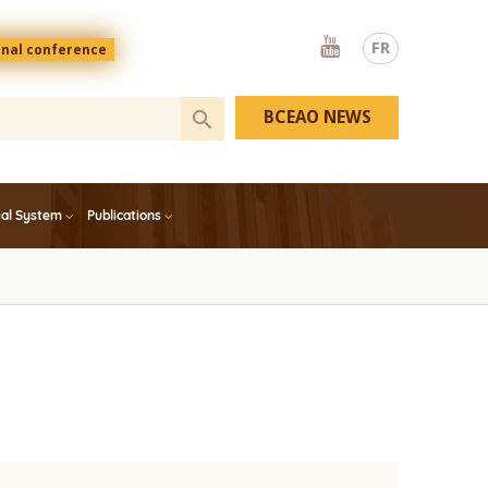
Youtube
FR
onal conference
BCEAO NEWS
ial System
Publications