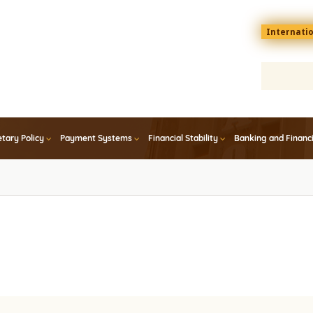
Menu
Internati
top
En
tary Policy
Payment Systems
Financial Stability
Banking and Financ