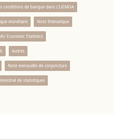
es conditions de banque dans L‘UEMOA
tique monétaire
Note thématique
MU Economic Statistics
ok
Autres
Note mensuelle de conjoncture
rimestriel de statistiques