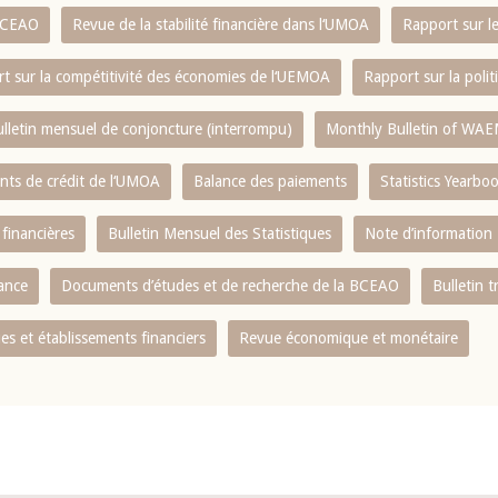
 BCEAO
Revue de la stabilité financière dans l‘UMOA
Rapport sur l
t sur la compétitivité des économies de l‘UEMOA
Rapport sur la poli
lletin mensuel de conjoncture (interrompu)
Monthly Bulletin of WAE
ents de crédit de l‘UMOA
Balance des paiements
Statistics Yearbo
 financières
Bulletin Mensuel des Statistiques
Note d’information
nance
Documents d’études et de recherche de la BCEAO
Bulletin t
s et établissements financiers
Revue économique et monétaire