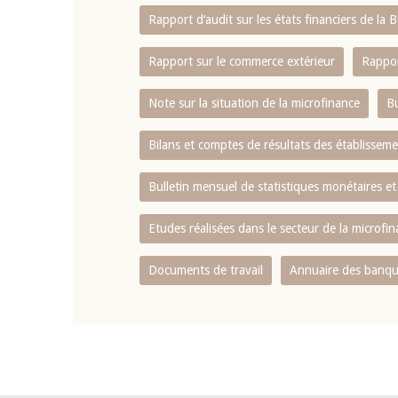
Rapport d‘audit sur les états financiers de la
Rapport sur le commerce extérieur
Rappor
Note sur la situation de la microfinance
Bu
Bilans et comptes de résultats des établissem
Bulletin mensuel de statistiques monétaires et
Etudes réalisées dans le secteur de la microfi
Documents de travail
Annuaire des banque