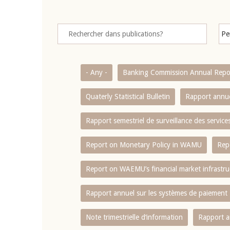
- Any -
Banking Commission Annual Repo
Quaterly Statistical Bulletin
Rapport annue
Rapport semestriel de surveillance des servic
Report on Monetary Policy in WAMU
Rep
Report on WAEMU’s financial market infrastru
Rapport annuel sur les systèmes de paiement
Note trimestrielle d‘information
Rapport a