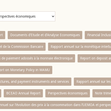
rt
Documents d’Etude et d’Analyse Economiques
Financial Inclu
l de la Commission Bancaire
Rapport annuel sur la monétique inter
es de paiement adossés à la monnaie électronique
Report on deposit 
ort on Monetary Policy in WAMU
ctures, and payment instruments and services
Rapport annuel sur les 
BCEAO Annual Report
Perspectives économiques
Note trime
nnuel sur l‘évolution des prix à la consommation dans l‘UEMOA et perspec