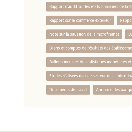
Rapport d‘audit sur les états financiers de la
Rapport sur le commerce extérieur
Rappor
Note sur la situation de la microfinance
Bu
Bilans et comptes de résultats des établissem
Bulletin mensuel de statistiques monétaires et
Etudes réalisées dans le secteur de la microfi
Documents de travail
Annuaire des banque