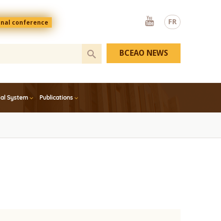
Youtube
FR
onal conference
BCEAO NEWS
ial System
Publications