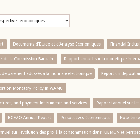
rt
Documents d’Etude et d’Analyse Economiques
Financial Inclu
l de la Commission Bancaire
Rapport annuel sur la monétique inter
es de paiement adossés à la monnaie électronique
Report on deposit 
ort on Monetary Policy in WAMU
ctures, and payment instruments and services
Rapport annuel sur les 
BCEAO Annual Report
Perspectives économiques
Note trime
nnuel sur l‘évolution des prix à la consommation dans l‘UEMOA et perspec