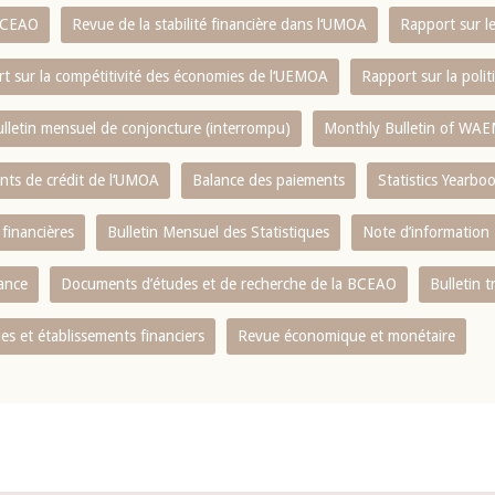
 BCEAO
Revue de la stabilité financière dans l‘UMOA
Rapport sur l
t sur la compétitivité des économies de l‘UEMOA
Rapport sur la poli
lletin mensuel de conjoncture (interrompu)
Monthly Bulletin of WAE
ents de crédit de l‘UMOA
Balance des paiements
Statistics Yearbo
 financières
Bulletin Mensuel des Statistiques
Note d’information
nance
Documents d’études et de recherche de la BCEAO
Bulletin t
s et établissements financiers
Revue économique et monétaire