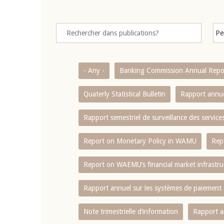
- Any -
Banking Commission Annual Repo
Quaterly Statistical Bulletin
Rapport annue
Rapport semestriel de surveillance des servic
Report on Monetary Policy in WAMU
Rep
Report on WAEMU’s financial market infrastru
Rapport annuel sur les systèmes de paiement
Note trimestrielle d‘information
Rapport a