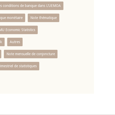
es conditions de banque dans L‘UEMOA
tique monétaire
Note thématique
MU Economic Statistics
ok
Autres
Note mensuelle de conjoncture
rimestriel de statistiques