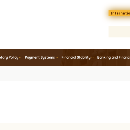
Menu
Internati
top
En
tary Policy
Payment Systems
Financial Stability
Banking and Financ