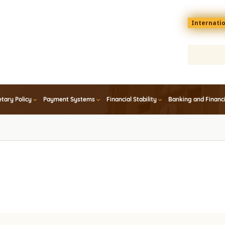
Menu
Internati
top
En
tary Policy
Payment Systems
Financial Stability
Banking and Financ