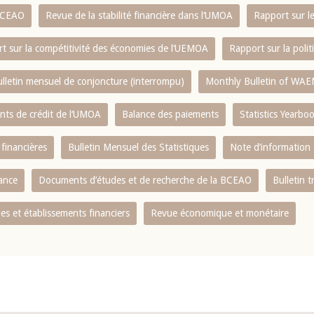
 BCEAO
Revue de la stabilité financière dans l‘UMOA
Rapport sur l
t sur la compétitivité des économies de l‘UEMOA
Rapport sur la poli
lletin mensuel de conjoncture (interrompu)
Monthly Bulletin of WAE
ents de crédit de l‘UMOA
Balance des paiements
Statistics Yearbo
 financières
Bulletin Mensuel des Statistiques
Note d’information
nance
Documents d’études et de recherche de la BCEAO
Bulletin t
s et établissements financiers
Revue économique et monétaire