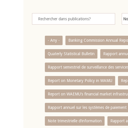
- Any -
Banking Commission Annual Repo
Quaterly Statistical Bulletin
Rapport annue
Rapport semestriel de surveillance des servic
Report on Monetary Policy in WAMU
Rep
Report on WAEMU’s financial market infrastru
Rapport annuel sur les systèmes de paiement
Note trimestrielle d‘information
Rapport a