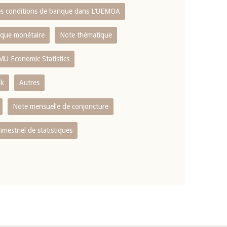
es conditions de banque dans L‘UEMOA
tique monétaire
Note thématique
MU Economic Statistics
ok
Autres
Note mensuelle de conjoncture
rimestriel de statistiques