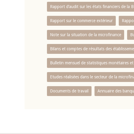
Rapport d‘audit sur les états financiers de la
Rapport sur le commerce extérieur
Rappor
Note sur la situation de la microfinance
Bu
Bilans et comptes de résultats des établissem
Bulletin mensuel de statistiques monétaires et
Etudes réalisées dans le secteur de la microfi
Documents de travail
Annuaire des banque