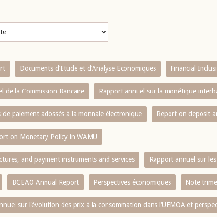
rt
Documents d’Etude et d’Analyse Economiques
Financial Inclu
l de la Commission Bancaire
Rapport annuel sur la monétique inter
es de paiement adossés à la monnaie électronique
Report on deposit 
ort on Monetary Policy in WAMU
ctures, and payment instruments and services
Rapport annuel sur les 
BCEAO Annual Report
Perspectives économiques
Note trime
nnuel sur l‘évolution des prix à la consommation dans l‘UEMOA et perspec