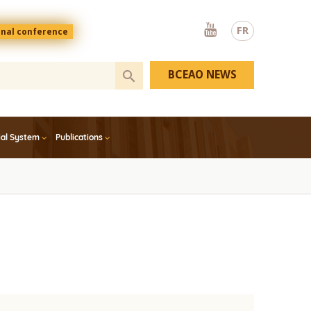
Youtube
FR
onal conference
BCEAO NEWS
ial System
Publications