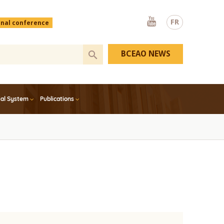
Youtube
FR
onal conference
BCEAO NEWS
ial System
Publications