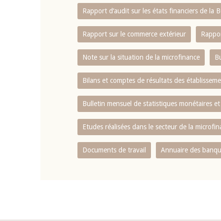
Rapport d‘audit sur les états financiers de la
Rapport sur le commerce extérieur
Rappor
Note sur la situation de la microfinance
Bu
Bilans et comptes de résultats des établissem
Bulletin mensuel de statistiques monétaires et
Etudes réalisées dans le secteur de la microfi
Documents de travail
Annuaire des banque