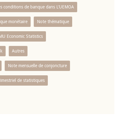
es conditions de banque dans L‘UEMOA
tique monétaire
Note thématique
MU Economic Statistics
ok
Autres
Note mensuelle de conjoncture
rimestriel de statistiques