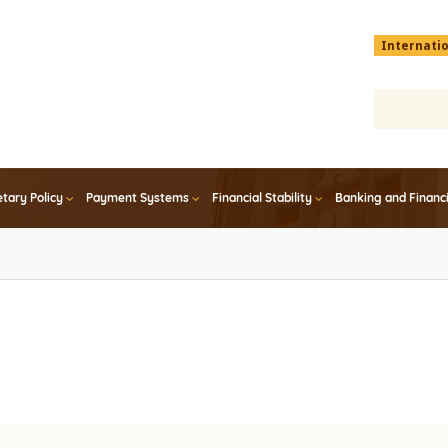
Menu
Internati
top
En
tary Policy
Payment Systems
Financial Stability
Banking and Financ