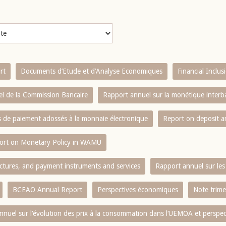
rt
Documents d’Etude et d’Analyse Economiques
Financial Inclu
l de la Commission Bancaire
Rapport annuel sur la monétique inter
es de paiement adossés à la monnaie électronique
Report on deposit 
ort on Monetary Policy in WAMU
ctures, and payment instruments and services
Rapport annuel sur les 
BCEAO Annual Report
Perspectives économiques
Note trime
nnuel sur l‘évolution des prix à la consommation dans l‘UEMOA et perspec