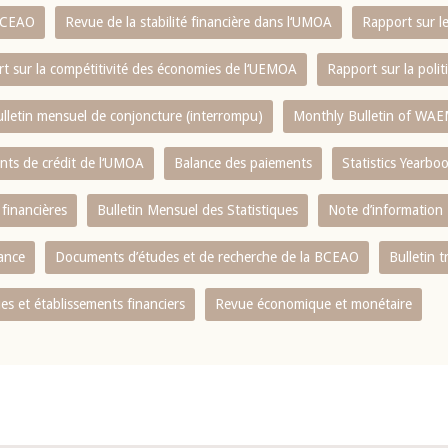
 BCEAO
Revue de la stabilité financière dans l‘UMOA
Rapport sur l
t sur la compétitivité des économies de l‘UEMOA
Rapport sur la poli
lletin mensuel de conjoncture (interrompu)
Monthly Bulletin of WAE
ents de crédit de l‘UMOA
Balance des paiements
Statistics Yearbo
 financières
Bulletin Mensuel des Statistiques
Note d’information
nance
Documents d’études et de recherche de la BCEAO
Bulletin t
s et établissements financiers
Revue économique et monétaire