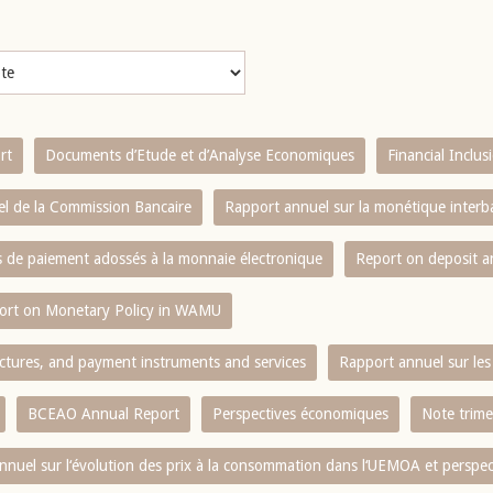
rt
Documents d’Etude et d’Analyse Economiques
Financial Inclu
l de la Commission Bancaire
Rapport annuel sur la monétique inter
es de paiement adossés à la monnaie électronique
Report on deposit 
ort on Monetary Policy in WAMU
ctures, and payment instruments and services
Rapport annuel sur les 
BCEAO Annual Report
Perspectives économiques
Note trime
nnuel sur l‘évolution des prix à la consommation dans l‘UEMOA et perspec