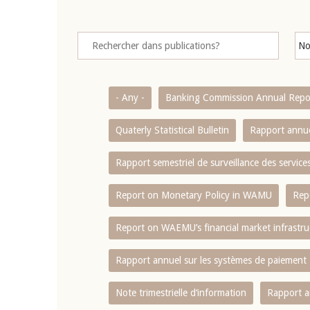
- Any -
Banking Commission Annual Repo
Quaterly Statistical Bulletin
Rapport annue
Rapport semestriel de surveillance des servic
Report on Monetary Policy in WAMU
Rep
Report on WAEMU’s financial market infrastru
Rapport annuel sur les systèmes de paiement
Note trimestrielle d‘information
Rapport a