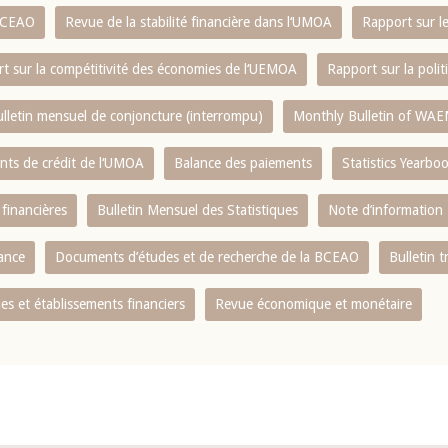
 BCEAO
Revue de la stabilité financière dans l‘UMOA
Rapport sur l
t sur la compétitivité des économies de l‘UEMOA
Rapport sur la poli
lletin mensuel de conjoncture (interrompu)
Monthly Bulletin of WAE
ents de crédit de l‘UMOA
Balance des paiements
Statistics Yearbo
 financières
Bulletin Mensuel des Statistiques
Note d’information
nance
Documents d’études et de recherche de la BCEAO
Bulletin t
s et établissements financiers
Revue économique et monétaire