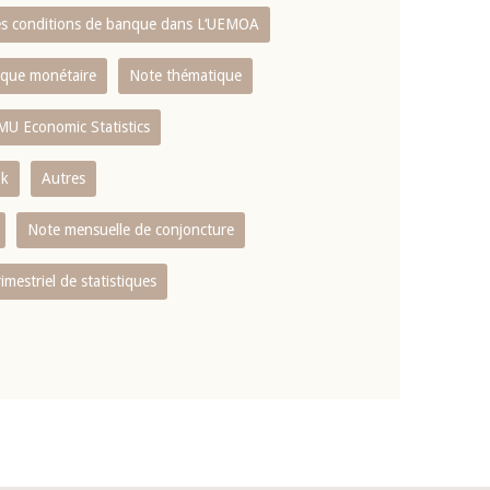
es conditions de banque dans L‘UEMOA
tique monétaire
Note thématique
MU Economic Statistics
ok
Autres
Note mensuelle de conjoncture
rimestriel de statistiques