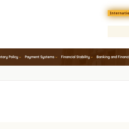
Menu
Internati
top
En
tary Policy
Payment Systems
Financial Stability
Banking and Financ