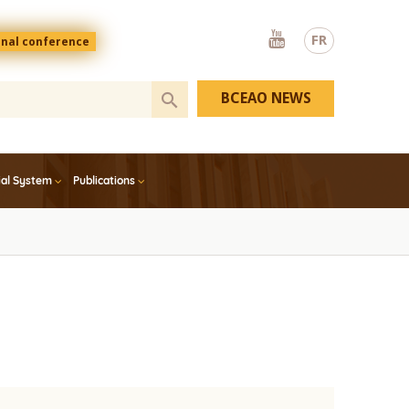
Youtube
FR
onal conference
BCEAO NEWS
ial System
Publications