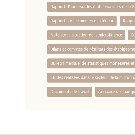
Rapport d‘audit sur les états financiers de la
Rapport sur le commerce extérieur
Rappor
Note sur la situation de la microfinance
Bu
Bilans et comptes de résultats des établissem
Bulletin mensuel de statistiques monétaires et
Etudes réalisées dans le secteur de la microfi
Documents de travail
Annuaire des banque