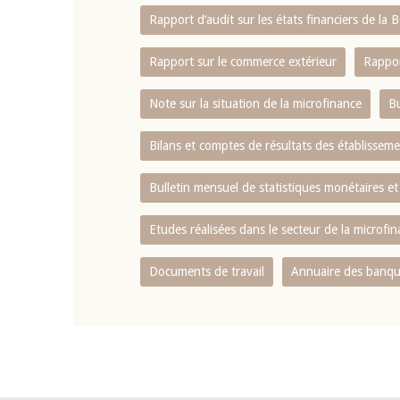
Rapport d‘audit sur les états financiers de la
Rapport sur le commerce extérieur
Rappor
Note sur la situation de la microfinance
Bu
Bilans et comptes de résultats des établissem
Bulletin mensuel de statistiques monétaires et
Etudes réalisées dans le secteur de la microfi
Documents de travail
Annuaire des banque