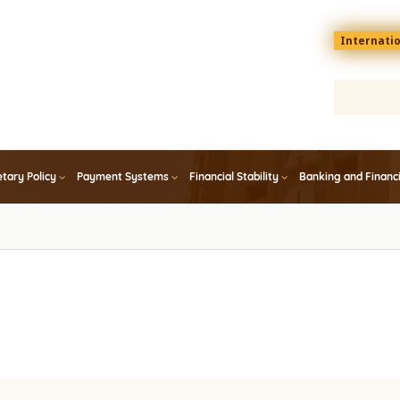
Menu
Internati
top
En
tary Policy
Payment Systems
Financial Stability
Banking and Financ