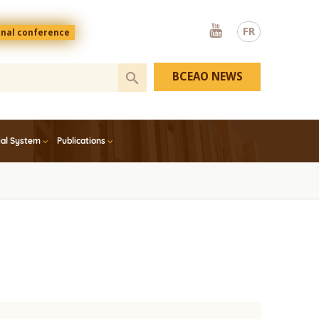
Youtube
FR
onal conference
BCEAO NEWS
ial System
Publications