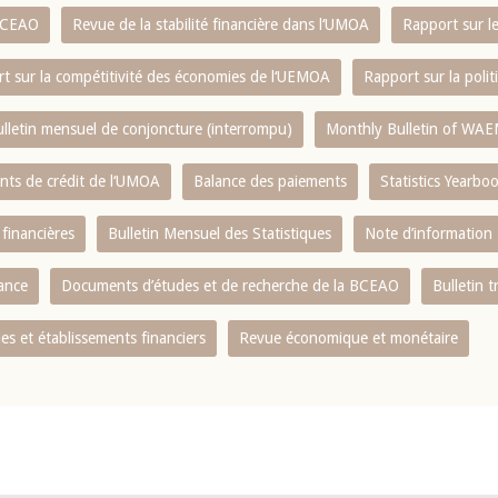
 BCEAO
Revue de la stabilité financière dans l‘UMOA
Rapport sur l
t sur la compétitivité des économies de l‘UEMOA
Rapport sur la poli
lletin mensuel de conjoncture (interrompu)
Monthly Bulletin of WAE
ents de crédit de l‘UMOA
Balance des paiements
Statistics Yearbo
 financières
Bulletin Mensuel des Statistiques
Note d’information
nance
Documents d’études et de recherche de la BCEAO
Bulletin t
s et établissements financiers
Revue économique et monétaire