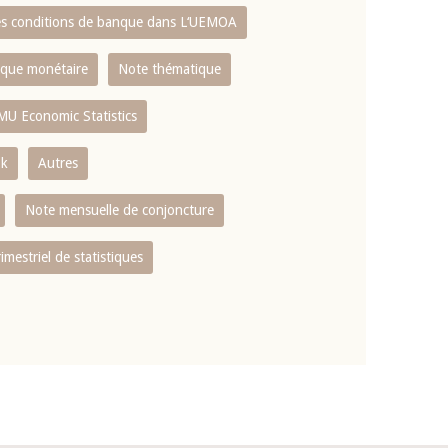
es conditions de banque dans L‘UEMOA
tique monétaire
Note thématique
MU Economic Statistics
ok
Autres
Note mensuelle de conjoncture
rimestriel de statistiques