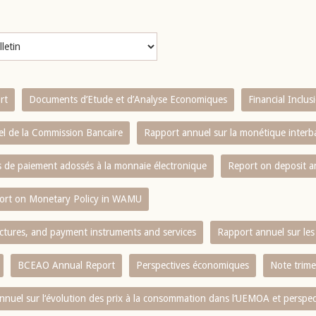
rt
Documents d’Etude et d’Analyse Economiques
Financial Inclu
l de la Commission Bancaire
Rapport annuel sur la monétique inter
es de paiement adossés à la monnaie électronique
Report on deposit 
ort on Monetary Policy in WAMU
ctures, and payment instruments and services
Rapport annuel sur les 
BCEAO Annual Report
Perspectives économiques
Note trime
nnuel sur l‘évolution des prix à la consommation dans l‘UEMOA et perspec