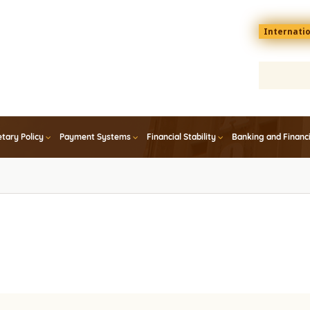
Menu
Internati
top
En
tary Policy
Payment Systems
Financial Stability
Banking and Financ