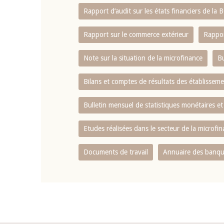
Rapport d‘audit sur les états financiers de la
Rapport sur le commerce extérieur
Rappor
Note sur la situation de la microfinance
Bu
Bilans et comptes de résultats des établissem
Bulletin mensuel de statistiques monétaires et
Etudes réalisées dans le secteur de la microfi
Documents de travail
Annuaire des banque