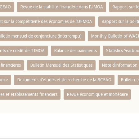
 BCEAO
Revue de la stabilité financière dans l‘UMOA
Rapport sur l
t sur la compétitivité des économies de l‘UEMOA
Rapport sur la poli
lletin mensuel de conjoncture (interrompu)
Monthly Bulletin of WAE
ents de crédit de l‘UMOA
Balance des paiements
Statistics Yearbo
 financières
Bulletin Mensuel des Statistiques
Note d’information
nance
Documents d’études et de recherche de la BCEAO
Bulletin t
s et établissements financiers
Revue économique et monétaire