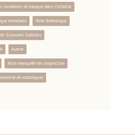
es conditions de banque dans L‘UEMOA
tique monétaire
Note thématique
MU Economic Statistics
ok
Autres
Note mensuelle de conjoncture
rimestriel de statistiques