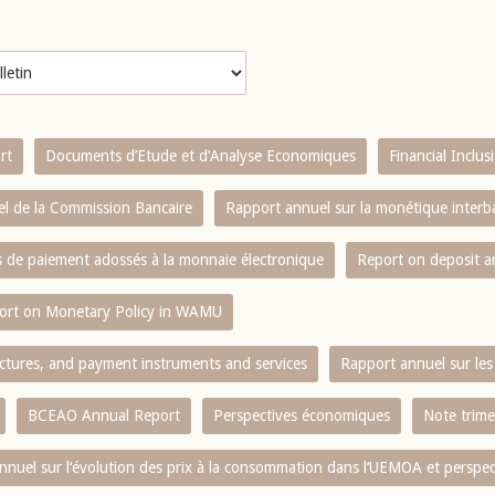
rt
Documents d’Etude et d’Analyse Economiques
Financial Inclu
l de la Commission Bancaire
Rapport annuel sur la monétique inter
es de paiement adossés à la monnaie électronique
Report on deposit 
ort on Monetary Policy in WAMU
ctures, and payment instruments and services
Rapport annuel sur les 
BCEAO Annual Report
Perspectives économiques
Note trime
nnuel sur l‘évolution des prix à la consommation dans l‘UEMOA et perspec