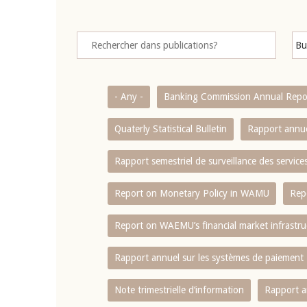
- Any -
Banking Commission Annual Repo
Quaterly Statistical Bulletin
Rapport annue
Rapport semestriel de surveillance des servic
Report on Monetary Policy in WAMU
Rep
Report on WAEMU’s financial market infrastru
Rapport annuel sur les systèmes de paiement
Note trimestrielle d‘information
Rapport a