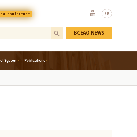
Youtube
FR
onal conference
BCEAO NEWS
ial System
Publications