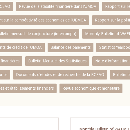
 BCEAO
Revue de la stabilité financière dans l‘UMOA
Rapport sur l
t sur la compétitivité des économies de l‘UEMOA
Rapport sur la poli
lletin mensuel de conjoncture (interrompu)
Monthly Bulletin of WAE
ents de crédit de l‘UMOA
Balance des paiements
Statistics Yearbo
 financières
Bulletin Mensuel des Statistiques
Note d’information
nance
Documents d’études et de recherche de la BCEAO
Bulletin t
s et établissements financiers
Revue économique et monétaire
Monthly Bulletin of WAEMU E