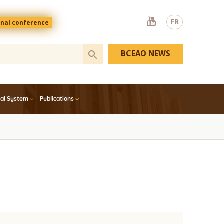
Youtube
FR
onal conference
BCEAO NEWS
ial System
Publications