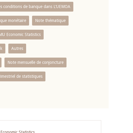
es conditions de banque dans L‘UEMOA
tique monétaire
Note thématique
MU Economic Statistics
ok
Autres
Note mensuelle de conjoncture
rimestriel de statistiques
conomic Statistics