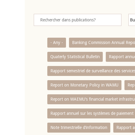
- Any -
Banking Commission Annual Repo
Quaterly Statistical Bulletin
Rapport annue
Rapport semestriel de surveillance des servic
Report on Monetary Policy in WAMU
Rep
Report on WAEMU’s financial market infrastru
Rapport annuel sur les systèmes de paiement
Note trimestrielle d‘information
Rapport a