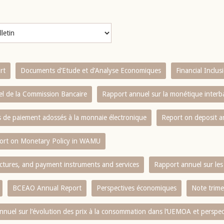
rt
Documents d’Etude et d’Analyse Economiques
Financial Inclu
l de la Commission Bancaire
Rapport annuel sur la monétique inter
es de paiement adossés à la monnaie électronique
Report on deposit 
ort on Monetary Policy in WAMU
ctures, and payment instruments and services
Rapport annuel sur les 
BCEAO Annual Report
Perspectives économiques
Note trime
nnuel sur l‘évolution des prix à la consommation dans l‘UEMOA et perspec