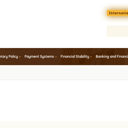
Menu
Internati
top
En
tary Policy
Payment Systems
Financial Stability
Banking and Financ