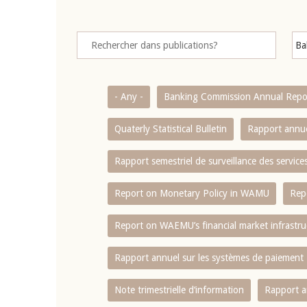
- Any -
Banking Commission Annual Repo
Quaterly Statistical Bulletin
Rapport annue
Rapport semestriel de surveillance des servic
Report on Monetary Policy in WAMU
Rep
Report on WAEMU’s financial market infrastru
Rapport annuel sur les systèmes de paiement
Note trimestrielle d‘information
Rapport a