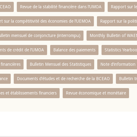
 BCEAO
Revue de la stabilité financière dans l‘UMOA
Rapport sur l
t sur la compétitivité des économies de l‘UEMOA
Rapport sur la poli
lletin mensuel de conjoncture (interrompu)
Monthly Bulletin of WAE
ents de crédit de l‘UMOA
Balance des paiements
Statistics Yearbo
 financières
Bulletin Mensuel des Statistiques
Note d’information
nance
Documents d’études et de recherche de la BCEAO
Bulletin t
s et établissements financiers
Revue économique et monétaire