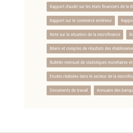
Rapport d‘audit sur les états financiers de la
Rapport sur le commerce extérieur
Rappor
Note sur la situation de la microfinance
Bu
Bilans et comptes de résultats des établissem
Bulletin mensuel de statistiques monétaires et
Etudes réalisées dans le secteur de la microfi
Documents de travail
Annuaire des banque