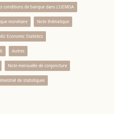
es conditions de banque dans L‘UEMOA
tique monétaire
Note thématique
MU Economic Statistics
ok
Autres
Note mensuelle de conjoncture
rimestriel de statistiques