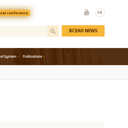
Youtube
FR
onal conference
BCEAO NEWS
ial System
Publications