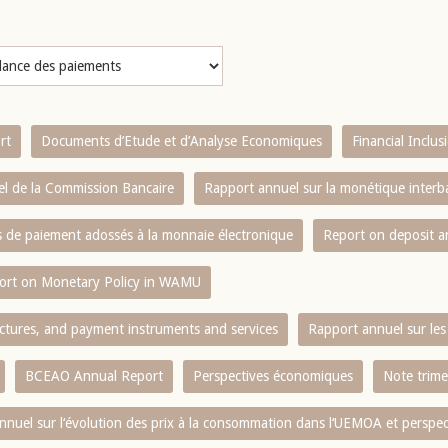
rt
Documents d’Etude et d’Analyse Economiques
Financial Inclu
l de la Commission Bancaire
Rapport annuel sur la monétique inter
es de paiement adossés à la monnaie électronique
Report on deposit 
ort on Monetary Policy in WAMU
ctures, and payment instruments and services
Rapport annuel sur les 
BCEAO Annual Report
Perspectives économiques
Note trime
nnuel sur l‘évolution des prix à la consommation dans l‘UEMOA et perspec