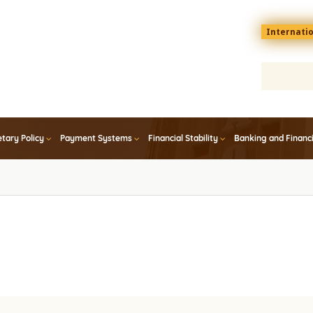
Menu
Internati
top
En
tary Policy
Payment Systems
Financial Stability
Banking and Financ