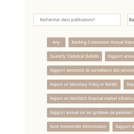
- Any -
Banking Commission Annual Repo
Quaterly Statistical Bulletin
Rapport annue
Rapport semestriel de surveillance des servic
Report on Monetary Policy in WAMU
Rep
Report on WAEMU’s financial market infrastru
Rapport annuel sur les systèmes de paiement
Note trimestrielle d‘information
Rapport a