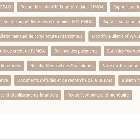
 BCEAO
Revue de la stabilité financière dans l‘UMOA
Rapport sur l
t sur la compétitivité des économies de l‘UEMOA
Rapport sur la poli
lletin mensuel de conjoncture (interrompu)
Monthly Bulletin of WAE
ents de crédit de l‘UMOA
Balance des paiements
Statistics Yearbo
 financières
Bulletin Mensuel des Statistiques
Note d’information
nance
Documents d’études et de recherche de la BCEAO
Bulletin t
s et établissements financiers
Revue économique et monétaire