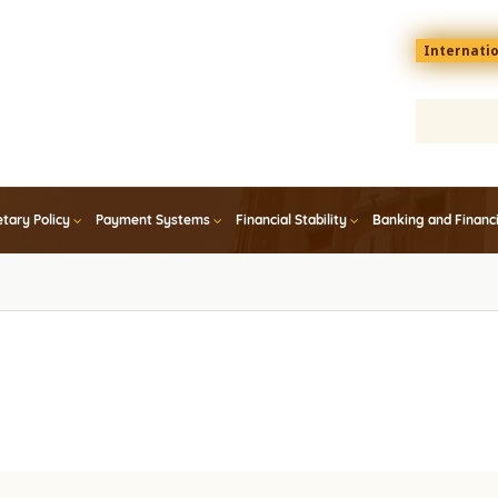
Menu
Internati
top
En
tary Policy
Payment Systems
Financial Stability
Banking and Financ