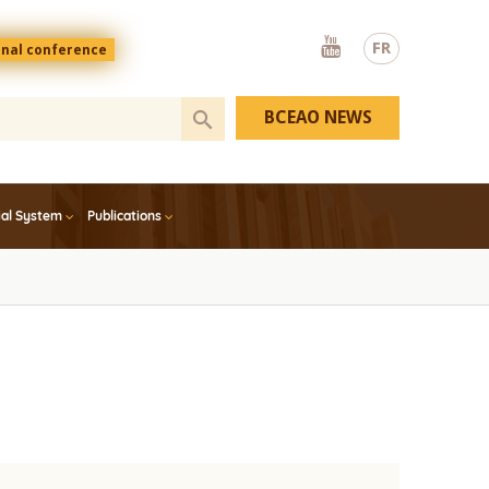
Youtube
FR
onal conference
BCEAO NEWS
ial System
Publications