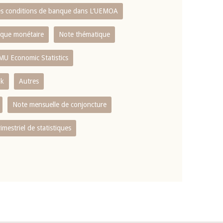
es conditions de banque dans L‘UEMOA
tique monétaire
Note thématique
MU Economic Statistics
ok
Autres
Note mensuelle de conjoncture
rimestriel de statistiques