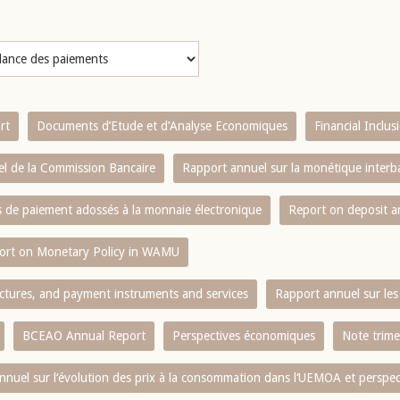
rt
Documents d’Etude et d’Analyse Economiques
Financial Inclu
l de la Commission Bancaire
Rapport annuel sur la monétique inter
es de paiement adossés à la monnaie électronique
Report on deposit 
ort on Monetary Policy in WAMU
ctures, and payment instruments and services
Rapport annuel sur les 
BCEAO Annual Report
Perspectives économiques
Note trime
nnuel sur l‘évolution des prix à la consommation dans l‘UEMOA et perspec