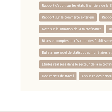
Rapport d‘audit sur les états financiers de la
Rapport sur le commerce extérieur
Rappor
Note sur la situation de la microfinance
Bu
Bilans et comptes de résultats des établissem
Bulletin mensuel de statistiques monétaires et
Etudes réalisées dans le secteur de la microfi
Documents de travail
Annuaire des banque