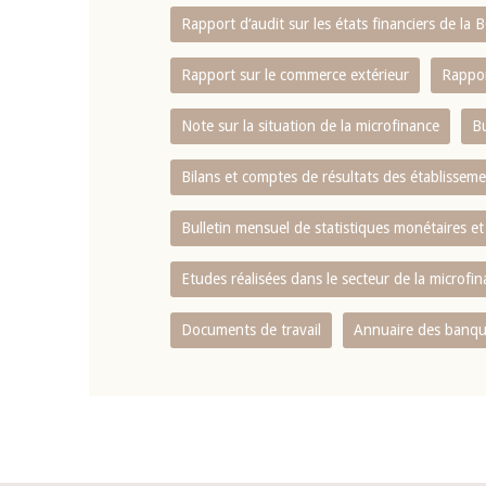
Rapport d‘audit sur les états financiers de la
Rapport sur le commerce extérieur
Rappor
Note sur la situation de la microfinance
Bu
Bilans et comptes de résultats des établissem
Bulletin mensuel de statistiques monétaires et
Etudes réalisées dans le secteur de la microfi
Documents de travail
Annuaire des banque