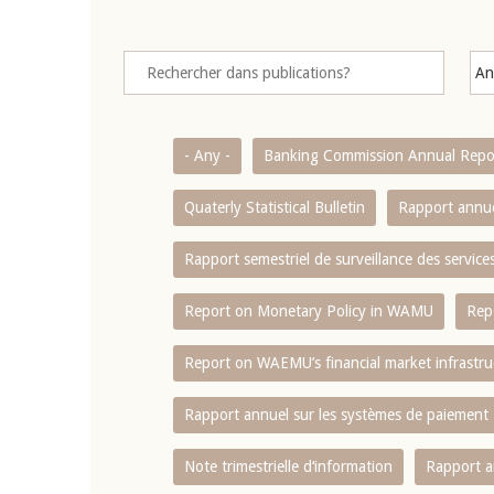
- Any -
Banking Commission Annual Repo
Quaterly Statistical Bulletin
Rapport annue
Rapport semestriel de surveillance des servic
Report on Monetary Policy in WAMU
Rep
Report on WAEMU’s financial market infrastru
Rapport annuel sur les systèmes de paiement
Note trimestrielle d‘information
Rapport a