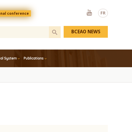
Youtube
FR
onal conference
BCEAO NEWS
ial System
Publications