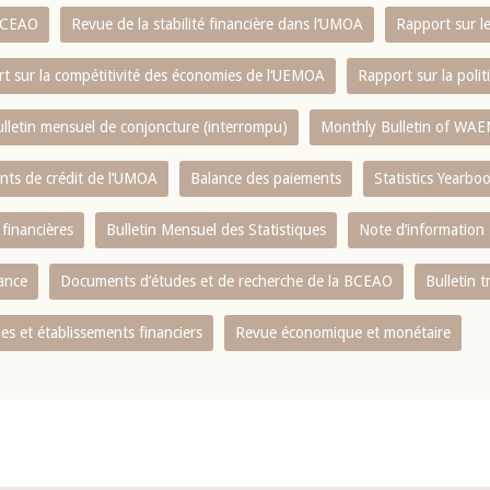
 BCEAO
Revue de la stabilité financière dans l‘UMOA
Rapport sur l
t sur la compétitivité des économies de l‘UEMOA
Rapport sur la poli
lletin mensuel de conjoncture (interrompu)
Monthly Bulletin of WAE
ents de crédit de l‘UMOA
Balance des paiements
Statistics Yearbo
 financières
Bulletin Mensuel des Statistiques
Note d’information
nance
Documents d’études et de recherche de la BCEAO
Bulletin t
s et établissements financiers
Revue économique et monétaire