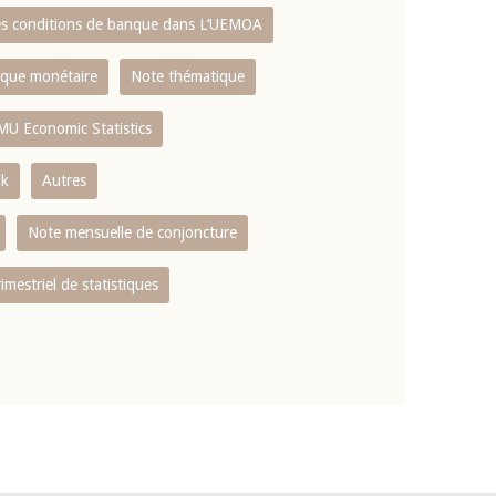
es conditions de banque dans L‘UEMOA
tique monétaire
Note thématique
MU Economic Statistics
ok
Autres
Note mensuelle de conjoncture
rimestriel de statistiques