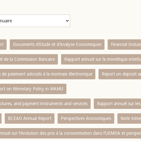
rt
Documents d’Etude et d’Analyse Economiques
Financial Inclu
l de la Commission Bancaire
Rapport annuel sur la monétique inter
es de paiement adossés à la monnaie électronique
Report on deposit 
ort on Monetary Policy in WAMU
ctures, and payment instruments and services
Rapport annuel sur les 
BCEAO Annual Report
Perspectives économiques
Note trime
nnuel sur l‘évolution des prix à la consommation dans l‘UEMOA et perspec