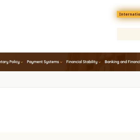
Menu
Internati
top
En
tary Policy
Payment Systems
Financial Stability
Banking and Financ