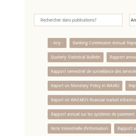
- Any -
Banking Commission Annual Repo
Quaterly Statistical Bulletin
Rapport annue
Rapport semestriel de surveillance des servic
Report on Monetary Policy in WAMU
Rep
Report on WAEMU’s financial market infrastru
Rapport annuel sur les systèmes de paiement
Note trimestrielle d‘information
Rapport a