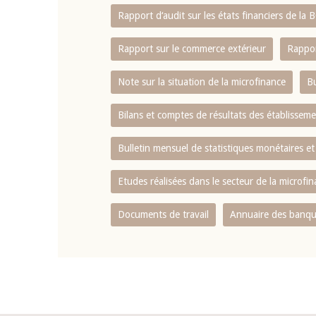
Rapport d‘audit sur les états financiers de la
Rapport sur le commerce extérieur
Rappor
Note sur la situation de la microfinance
Bu
Bilans et comptes de résultats des établissem
Bulletin mensuel de statistiques monétaires et
Etudes réalisées dans le secteur de la microfi
Documents de travail
Annuaire des banque