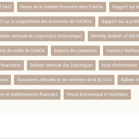
 BCEAO
Revue de la stabilité financière dans l‘UMOA
Rapport sur l
t sur la compétitivité des économies de l‘UEMOA
Rapport sur la poli
lletin mensuel de conjoncture (interrompu)
Monthly Bulletin of WAE
ents de crédit de l‘UMOA
Balance des paiements
Statistics Yearbo
 financières
Bulletin Mensuel des Statistiques
Note d’information
nance
Documents d’études et de recherche de la BCEAO
Bulletin t
s et établissements financiers
Revue économique et monétaire