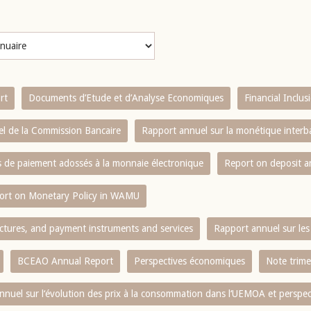
rt
Documents d’Etude et d’Analyse Economiques
Financial Inclu
l de la Commission Bancaire
Rapport annuel sur la monétique inter
es de paiement adossés à la monnaie électronique
Report on deposit 
ort on Monetary Policy in WAMU
ctures, and payment instruments and services
Rapport annuel sur les 
BCEAO Annual Report
Perspectives économiques
Note trime
nnuel sur l‘évolution des prix à la consommation dans l‘UEMOA et perspec