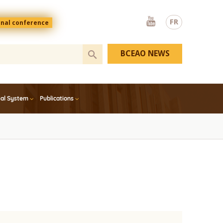
Youtube
FR
onal conference
BCEAO NEWS
ial System
Publications