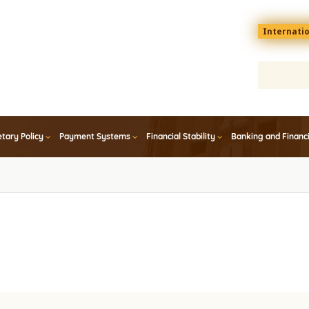
Menu
Internati
top
En
tary Policy
Payment Systems
Financial Stability
Banking and Financ