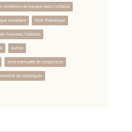
es conditions de banque dans L‘UEMOA
tique monétaire
Note thématique
MU Economic Statistics
ok
Autres
Note mensuelle de conjoncture
rimestriel de statistiques