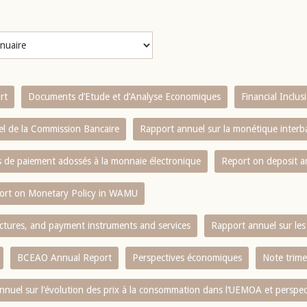
rt
Documents d’Etude et d’Analyse Economiques
Financial Inclu
l de la Commission Bancaire
Rapport annuel sur la monétique inter
es de paiement adossés à la monnaie électronique
Report on deposit 
ort on Monetary Policy in WAMU
ctures, and payment instruments and services
Rapport annuel sur les 
BCEAO Annual Report
Perspectives économiques
Note trime
nnuel sur l‘évolution des prix à la consommation dans l‘UEMOA et perspec