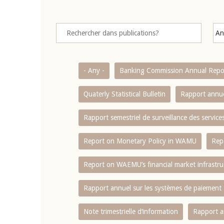
- Any -
Banking Commission Annual Repo
Quaterly Statistical Bulletin
Rapport annue
Rapport semestriel de surveillance des servic
Report on Monetary Policy in WAMU
Rep
Report on WAEMU’s financial market infrastru
Rapport annuel sur les systèmes de paiement
Note trimestrielle d‘information
Rapport a