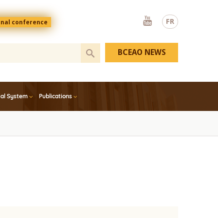
Youtube
FR
onal conference
BCEAO NEWS
ial System
Publications