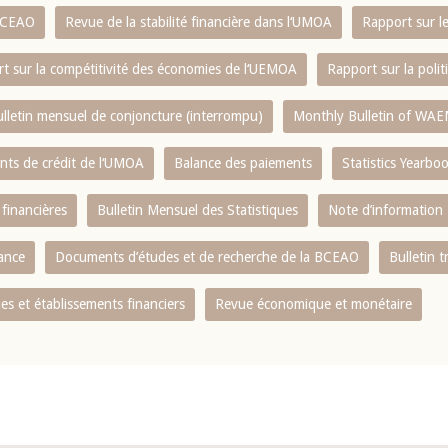
 BCEAO
Revue de la stabilité financière dans l‘UMOA
Rapport sur l
t sur la compétitivité des économies de l‘UEMOA
Rapport sur la poli
lletin mensuel de conjoncture (interrompu)
Monthly Bulletin of WAE
ents de crédit de l‘UMOA
Balance des paiements
Statistics Yearbo
 financières
Bulletin Mensuel des Statistiques
Note d’information
nance
Documents d’études et de recherche de la BCEAO
Bulletin t
s et établissements financiers
Revue économique et monétaire