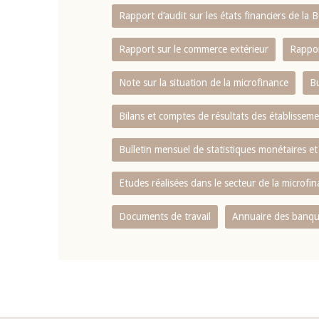
Rapport d‘audit sur les états financiers de la
Rapport sur le commerce extérieur
Rappor
Note sur la situation de la microfinance
Bu
Bilans et comptes de résultats des établissem
Bulletin mensuel de statistiques monétaires et
Etudes réalisées dans le secteur de la microfi
Documents de travail
Annuaire des banque