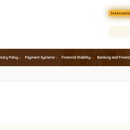
Menu
Internati
top
En
tary Policy
Payment Systems
Financial Stability
Banking and Financ