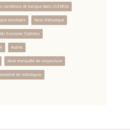
es conditions de banque dans L‘UEMOA
tique monétaire
Note thématique
MU Economic Statistics
ok
Autres
Note mensuelle de conjoncture
rimestriel de statistiques